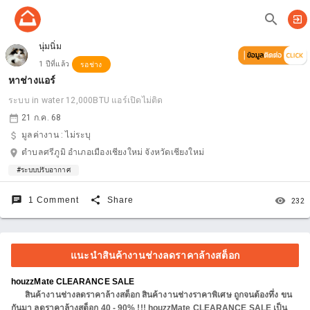
search
exit_to_app
นุ่มนิ่ม
1 ปีที่แล้ว
รอช่าง
หาช่างแอร์
ระบบ in water 12,000BTU แอร์เปิดไม่ติด
date_range
21 ก.ค. 68
attach_money
มูลค่างาน :
ไม่ระบุ
location_on
ตำบลศรีภูมิ อำเภอเมืองเชียงใหม่ จังหวัดเชียงใหม่
#ระบบปรับอากาศ
chat
share
remove_red_eye
1 Comment
Share
232
แนะนำสินค้างานช่างลดราคาล้างสต็อก
houzzMate CLEARANCE SALE
สินค้างานช่างลดราคาล้างสต็อก สินค้างานช่างราคาพิเศษ ถูกจนต้องทึ่ง ขน
กันมา ลดราคาล้างสต็อก 40 - 90% !!! houzzMate CLEARANCE SALE เป็น