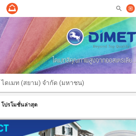
search
exit_to_app
ไดเมท (สยาม) จำกัด (มหาชน)
โปรโมชั่นล่าสุด