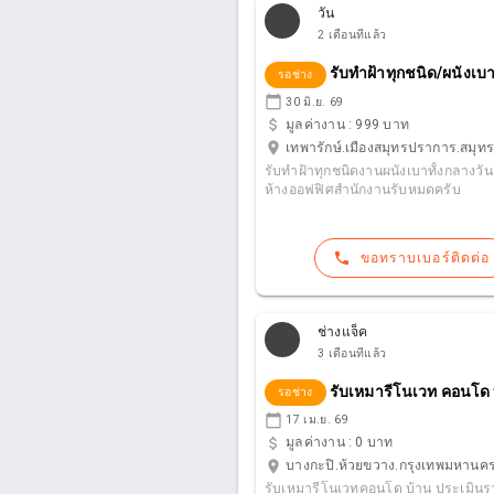
วัน
2 เดือนที่แล้ว
รับทำฝ้าทุกชนิด/ผนังเ
รอช่าง
calendar_today
30 มิ.ย. 69
attach_money
มูลค่างาน :
999 บาท
location_on
เทพารักษ์.เมืองสมุทรปราการ.สมุ
รับทำฝ้าทุกชนิดงานผนังเบาทั้งกลางวั
ห้างออฟฟิศสำนักงานรับหมดครับ
phone
ขอทราบเบอร์ติดต่อ
ช่างแจ็ค
3 เดือนที่แล้ว
รับเหมารีโนเวท คอนโด
รอช่าง
calendar_today
17 เม.ย. 69
attach_money
มูลค่างาน :
0 บาท
location_on
บางกะปิ.ห้วยขวาง.กรุงเทพมหานค
รับเหมารีโนเวทคอนโด บ้าน ประเมินร