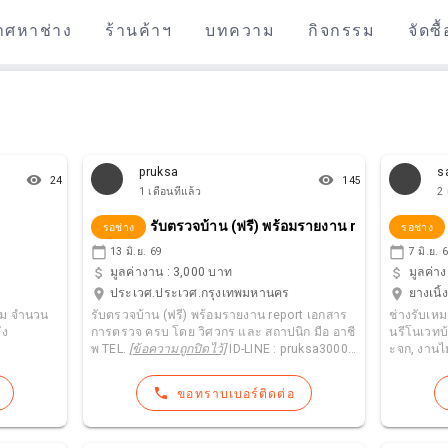
าศหาช่าง
ร้านค้าฯ
บทความ
กิจกรรม
จัดซื
pruksa
s
remove_red_eye
remove_red_eye
24
145
1 เดือนที่แล้ว
2 
รับตรวจบ้าน (ฟรี) พร้อมรายงาน report เอกสาร
รอช่าง
รอช่าง
calendar_today
calendar_today
13 มิ.ย. 69
7 มิ.ย. 
attach_money
attach_money
มูลค่างาน :
3,000 บาท
มูลค่าง
location_on
location_on
ประเวศ.ประเวศ.กรุงเทพมหานคร
ยางเนิ้ง
รับตรวจบ้าน (ฟรี) พร้อมรายงาน report เอกสาร
ช่างรับเหม
 จำนวน 1 หลัง
การตรวจ ครบ โดย วิศวกร และ สถาปนิก มือ อาชี
นรีโนเวทบ้
พ TEL.
[ข้อความถูกปิดไว้]
ID-LINE : pruksa3000
ะจก, งานไม
= ฟรี สำหรับบ้าน อาคารเก่า = - บ้าน อาคาร เก่าต้
งจร, ประสบการณ
องการ รีโนเวท - บ้าน อาคาร เก่า ทรุด แตกร้าว ต้
ขนย้ายและข
phone
ขอทราบเบอร์ติดต่อ
องการ ซ่อมแซม - บ้าน อาคาร เก่าต้องการ ต่อเติม
แล้วไปทิ้งแ
ตบแต่ง ปรับปรุง - บ้าน อาคาร เก่าต้องการ ที่ต้อง
ที่ไม่ได้ใช้แล้ว *ทำด้วยใจมีทีมงานม
การ ตรวจสอบสภาพ - บ้าน อาคาร เก่าต้องการ ที่
นให้บริการ* สนใจใช้บริการ ติดต่อสอบถา