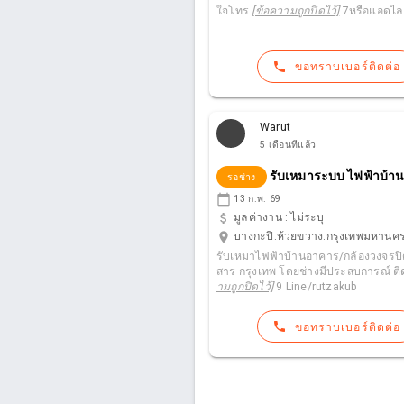
ใจโทร
[ข้อความถูกปิดไว้]
7หรือแอดไลน
phone
ขอทราบเบอร์ติดต่อ
Warut
5 เดือนที่แล้ว
รับเหมาระบบ ไฟฟ้าบ้า
รอช่าง
calendar_today
13 ก.พ. 69
attach_money
มูลค่างาน :
ไม่ระบุ
location_on
บางกะปิ.ห้วยขวาง.กรุงเทพมหานค
รับเหมาไฟฟ้าบ้านอาคาร/กล้องวงจรปิ
สาร กรุงเทพ โดยช่างมีประสบการณ์ ติ
ามถูกปิดไว้]
9 Line/rutzakub
phone
ขอทราบเบอร์ติดต่อ