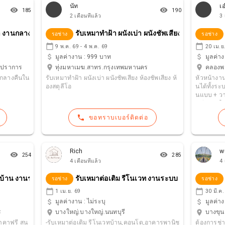
ต้องการ รู้งบประมาณ ซ่อมแซม ก่อนการซื้อ-ขาย
เอียดได้คร
นัท
เอ
remove_red_eye
remove_red_eye
= ฟรี สำหรับบ้าน อาคารใหม่ = - บ้าน อาคาร ใหม่
oy252326 
185
190
2 เดือนที่แล้ว
3 
ต้องการ ต่อเติมตบแต่ง ปรับปรุง = ฟรี บริการพิเศ
ษ สำหรับผู้ที่ต้องการงานงานเพิ่มเติมพิเศษ = (ในก
บา งานกลางวัน/กลางคืน
รับเหมาทำฝ้า ผนังเบ่า ผนังชัพเสียง
รอช่าง
รอช่าง
รณีทำสัญญาก่อสร้างและวางมัดจำแล้ว) - งานออก
แบบ แปลน- 2 D - 3 D ฟรี - งานประมาณราคา BO
calendar_today
calendar_today
9 พ.ค. 69 - 4 พ.ค. 69
20 เม.ย
Q. ฟรี - งานเอกสาร ยื่นขอวงเงินกู้ OD. ธนาคาร ฟ
attach_money
attach_money
มูลค่างาน :
999 บาท
มูลค่าง
รี ขอเรียกเก็บคืนได้ เมื่อตกลงทำงาน คืนเต็มจำนว
location_on
location_on
ทรปราการ
ทุ่งมหาเมฆ.สาทร.กรุงเทพมหานคร
คลองพร
น รายละเอียดการตรวจสอบ ที่ครอบคุมทั้งหมด มา
นกลางคืนใน
รับเหมาทำฝ้า ผนังเบ่า ผนังชัพเสียง ห้องชัพเสียง ห้
หัวหน้างาน (F
กกว่า บริษัทที่รับตรวจบ้านทุกที่ ที่คุณไม่มีทางได้แ
องสตุลีโอ
นได้ทั้งระบ
น่นอน - ประเมินงบประมาณ ในการทำงาน ก่อนทำ
นแบบ + วา
งานจริง = การตรวจสอบครอบคุมทั้งหมด = (สำรว
มทีมช่างให้ทำง
จตรวจสอบ งานทั้งระบบ) - งานวิศวกรรม Engine
านน็อคดาว /
ering งานวิศกรรม ตรวจสอบงานโครงสร้างและค
phone
ขอทราบเบอร์ติดต่อ
รง: 800 –
วามแข็งแรงทั่วไป - งานสถาปัตยกรรม Architect
ure งานสถาปัตยกรรม ตรวจสอบการใช่งาน ตรวจ
ความเรียบร้อย และความสวยงาม - งานระบบไฟ
ฟ้า electricity งานระบบไฟฟ้า ตรวจสอบการใช่ง
Rich
w
remove_red_eye
remove_red_eye
านตามปกติ - งานระบบประปา plumbing งานระ
254
285
4 เดือนที่แล้ว
4 
บบประปา ตรวจสอบการใช่งานตามปกติ - งานคว
ามเรียบร้อยและส่วนอื่นๆ Different parts ตรวจส
 บ้าน งานระบบ
รับเหมาต่อเติม รีโนเวท งานระบบ และเฟอร์นิเจอ
รอช่าง
รอช่าง
อบการใช่งานตามปกติ ทั่วไป แจ้งราคา และ งบป
ระมาณในการก่อสร้าง ก่อนทำงานจริง (ประเมินร
calendar_today
calendar_today
1 เม.ย. 69
30 มี.ค.
าคา และ กำหนด Spec วัสดุที่ต้องการ) หมายเหตุ :
attach_money
attach_money
มูลค่างาน :
ไม่ระบุ
มูลค่าง
1.ไม่มีการเรียกเก็บเงินใดๆ ในกรณีวางงบประมา
location_on
location_on
ร
บางใหญ่.บางใหญ่.นนทบุรี
บางขุน
ณ และะ ประเมินราคาในการก่อสร้างแล้ว สามาร
าคาฟรี สน
-รับเหมาต่อเติม รีโนเวทบ้าน,คอนโด,อาคารพานิช
ต้องการช่าง
ถทำงานจริงได้ (เข้าทำใบสั่งจองงาน) 2.ในกรณี ยัง