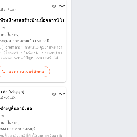
ับ โทร :
[ข้อความถูกปิดไว้]
2 ID line : t
๋
remove_red_eye
ช่างต๋อย
242
เดือนที่แล้ว
หัวหน้างานสร้างบ้านน็อคดาวน์ โฟแมน
. 69
าน :
ไม่ระบุ
ะอุดม.ลาดหลุมแก้ว.ปทุมธานี
oreman) 1 ตำแหน่ง คุมงานหน้างา
บ (โครงสร้าง / ผนัง / ฝ้า / งานจบ) อ่า
งแผนงาน + แก้ปัญหาเฉพาะหน้าได้ คุ
านตาม Timeline มีประสบการณ์บ้
 งานเหล็ก จะพิจารณาพิเศษ 💰 ค่าแ
phone
ขอทราบเบอร์ติดต่อ
 1,200 บาท/วัน (ตามประสบการณ์)
utde (ธนัญญา)
remove_red_eye
272
เดือนที่แล้ว
ร์ทุกชนิด
ช่างปูพื้นลามิเนต
 69
าน :
ไม่ระบุ
กอง.บางกรวย.นนทบุรี
ปูพื้นลามิเนตมีที่พักให้หยุดทุกวันอาทิต