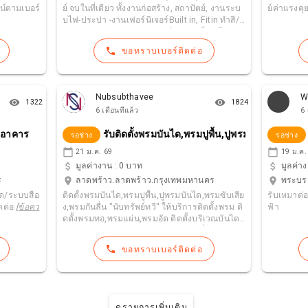
์ตามเบอร์
ย์ จบในที่เดียว ทั้งงานก่อสร้าง, สถาปัตย์, งานระบ
ย์ค่าแรงคุ
ไม่รู้งบประมาณ วางค่าเดินทาง และค่าสำรวจ เบื้
บไฟ-ประปา -งานเฟอร์นิเจอร์Built in, Fitin ทำสี/ง
องต้น 3,000-5,000 บ. และขอเรียกเก็บคืนได้ เมื่อต
านลามิเนต ตามแบบ -รับเซอร์วิสงานเล็กๆ โทร :
กลงทำงาน คืนเต็มจำนวน ติดต่อ
[ข้อความถูกปิดไ
[ข้อความถูกปิดไว้]
4 หรือ
[ข้อความถูกปิดไว้]
4 Lin
ว้]
H.C.U-RENOVATION
[ข้อความถูกปิดไว้]
[ข้อคว
phone
ขอทราบเบอร์ติดต่อ
e : bbbbbmmmmmj
ามถูกปิดไว้]
[ข้อความถูกปิดไว้]
[ข้อความถูกปิดไว้]
(ติดตามได้ที่ช่อง ก่อสร้าง construction) สาระ-ค
วามรู้-และการบริการ
[ข้อความถูกปิดไว้]
[ข้อควา
มถูกปิดไว้]
TEL.
[ข้อความถูกปิดไว้]
ID-LINE : pruk
Nubsubthavee
W
remove_red_eye
remove_red_eye
1322
1824
sa3000 E-mail:
[ข้อความถูกปิดไว้]
[ข้อความถูกปิ
6 เดือนที่แล้ว
6 
ดไว้]
นอาคาร
รับติดตั้งพรมบันได,พรมปูพื้น,ปูพรมบันได,พรมซับ
รอช่าง
รอช่าง
calendar_today
calendar_today
21 ม.ค. 69
19 ม.ค.
attach_money
attach_money
มูลค่างาน :
0 บาท
มูลค่าง
location_on
location_on
ร
ลาดพร้าว.ลาดพร้าว.กรุงเทพมหานคร
พระบรม
ด/ระบบสื่อ
ติดตั้งพรมบันได,พรมปูพื้น,ปูพรมบันได,พรมซับเสีย
รับเหมาต่
ดต่อ
[ข้อคว
ง,พรมกันลื่น "นับทรัพย์ทวี" ให้บริการติดตั้งพรม ติ
ฟ้า
ดตั้งพรมทอ,พรมแผ่น,พรมอัด ติดตั้งบริเวณบันไดบ้
าน,บันไดสำนักงาน ตกแต่งร้าน,สถานที่ด้วยการติ
ดตั้งพรม การปูพรมที่บันไดช่วยซับเสียง,ลดแรงกร
phone
ขอทราบเบอร์ติดต่อ
ะแทก,กันลื่น,เสริมภาพลักษณ์ของสถานที่นั้นให้ดูห
รูมากว่าเดิม พรมที่นิยมปูบันได ได้แก่ พรมทอ และ
พรมอัด มีหลายแบบและหลายราคาให้เลือก เพรา
ะติดตั้งง่าย สามารถพับเข้ารูปตามขั้นบันไดได้ เสริ
มชั้นยางรองติดตั้งคู่กับพรมทอเพิ่มความนุ่มสบายเ
ดูรายการเพิ่มเติม