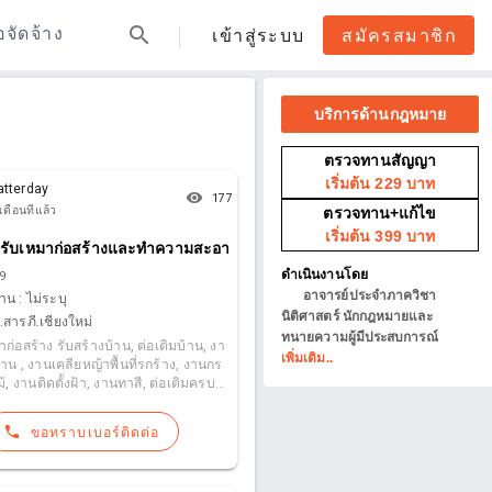
search
้อจัดจ้าง
เข้าสู่ระบบ
สมัครสมาชิก
add_circle_outline
บริการด้านกฎหมาย
ประกาศ
ตรวจทานสัญญา
เริ่มต้น 229 บาท
atterday
remove_red_eye
177
เดือนที่แล้ว
ตรวจทาน+แก้ไข
เริ่มต้น 399 บาท
 การตรวจ ครบ โดย วิศวกร และ สถาปนิก มือ อาชีพ TEL.
รับเหมาก่อสร้างและทำความสะอาด ต่อเติมครบวงจร
[ข้อความถูกปิดไว้
ดำเนินงานโดย
69
อาจารย์ประจำภาควิชา
าน :
ไม่ระบุ
นิติศาสตร์ นักกฎหมายและ
.สารภี.เชียงใหม่
ทนายความผู้มีประสบการณ์
าก่อสร้าง รับสร้างบ้าน, ต่อเติมบ้าน, งา
เพิ่มเติม..
าน , งานเคลียหญ้าพื้นที่รกร้าง, งานกร
้, งานติดตั้งฝ้า, งานทาสี, ต่อเติมครบว
์​ช่างมากกว่า​ 20 ปี​ รวมจนถึงรับ
นส่งของทั่วไป รับขนสิ่งของที่ไม่ได้ใช้
phone
ขอทราบเบอร์ติดต่อ
ละทำความสะอาดพื้นที่ให้ ตู้ โต๊ะ เก้าอี้
ืออาชีพหลายค
มรายละ