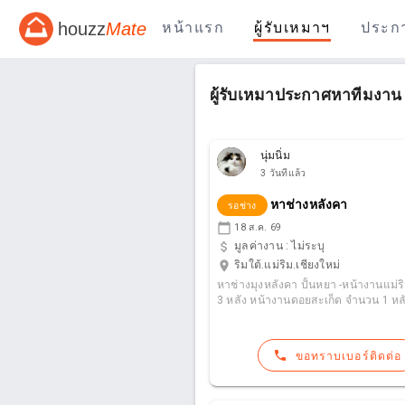
houzz
Mate
หน้าแรก
ผู้รับเหมาฯ
ประก
ผู้รับเหมาประกาศหาทีมงาน
นุ่มนิ่ม
3 วันที่แล้ว
หาช่างหลังคา
รอช่าง
calendar_today
18 ส.ค. 69
attach_money
มูลค่างาน :
ไม่ระบุ
location_on
ริมใต้.แม่ริม.เชียงใหม่
หาช่างมุงหลังคา ปั้นหยา -หน้างานแม่ริม จำนวน
3 หลัง หน้างานดอยสะเก็ด
phone
ขอทราบเบอร์ติดต่อ