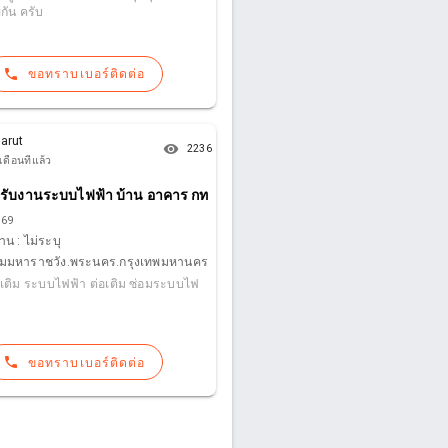
ยกัน ครับ
phone
ขอทราบเบอร์ติดต่อ
arut
remove_red_eye
2236
เดือนที่แล้ว
เสียง,พรมกันลื่น
รับงานระบบไฟฟ้า บ้าน อาคาร กทม.
 69
าน :
ไม่ระบุ
มหาราชวัง.พระนคร.กรุงเทพมหานคร
อเติม ระบบไฟฟ้า ต่อเติม ซ่อมระบบไฟ
phone
ขอทราบเบอร์ติดต่อ