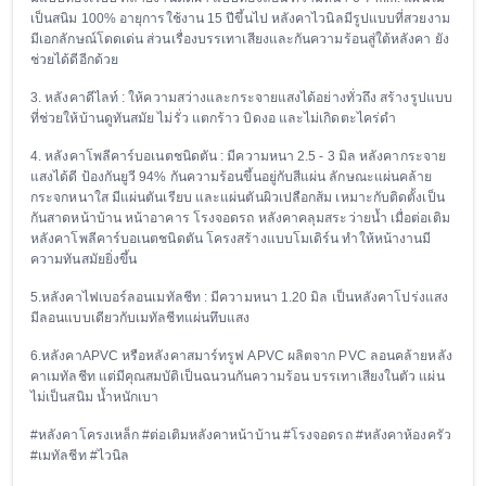
เป็นสนิม 100% อายุการใช้งาน 15 ปีขึ้นไป หลังคาไวนิลมีรูปแบบที่สวยงาม
มีเอกลักษณ์โดดเด่น ส่วนเรื่องบรรเทาเสียงและกันความร้อนสู่ใต้หลังคา ยัง
ช่วยได้ดีอีกด้วย
3. หลังคาดีไลท์ : ให้ความสว่างและกระจายแสงได้อย่างทั่วถึง สร้างรูปแบบ
ที่ช่วยให้บ้านดูทันสมัย ไม่รั่ว แตกร้าว บิดงอ และไม่เกิดตะไคร่ดำ
4. หลังคาโพลีคาร์บอเนตชนิดตัน : มีความหนา 2.5 - 3 มิล หลังคากระจาย
แสงได้ดี ป้องกันยูวี 94% กันความร้อนขึ้นอยู่กับสีแผ่น ลักษณะแผ่นคล้าย
กระจกหนาใส มีแผ่นตันเรียบ และแผ่นตันผิวเปลือกส้ม เหมาะกับติดตั้งเป็น
กันสาดหน้าบ้าน หน้าอาคาร โรงจอดรถ หลังคาคลุมสระว่ายน้ำ เมื่อต่อเติม
หลังคาโพลีคาร์บอเนตชนิดตัน โครงสร้างแบบโมเดิร์น ทำให้หน้างานมี
ความทันสมัยยิ่งขึ้น
5.หลังคาไฟเบอร์ลอนเมทัลชีท : มีความหนา 1.20 มิล เป็นหลังคาโปร่งแสง
มีลอนแบบเดียวกับเมทัลชีทแผ่นทึบแสง
6.หลังคาAPVC หรือหลังคาสมาร์ทรูฟ APVC ผลิตจาก PVC ลอนคล้ายหลัง
คาเมทัลชีท แต่มีคุณสมบัติเป็นฉนวนกันความร้อน บรรเทาเสียงในตัว แผ่น
ไม่เป็นสนิม น้ำหนักเบา
#หลังคาโครงเหล็ก #ต่อเติมหลังคาหน้าบ้าน #โรงจอดรถ #หลังคาห้องครัว
#เมทัลชีท #ไวนิล