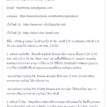
Email : thanthong.sale@gmail.com
แฟนเพจ : https://www.facebook.com/thanthongmodern/
เว็ปไซต์ (1) : https://www.xn--42cf3gxa5ai.net/
เว็ปไซต์ (2) : https://door-chm.simdif.com
ที่ตั้ง : บริษัท ฐานทอง โมเดิร์นกรุ๊ป จำกัด. เลขที่ 125 ถ.เฉลิมพระเกียรติ ร.9
30 แขวงดอกไม้ เขตประเวศ กทม. 10250
1. หลังคาเมทัลชีท : คือเหล็กอลูซิงค์ รีดลอน มีความหนาตั้งแต่ 0.28 -0.47
mm. หน้ากว้าง 76 ซม. ตัดความยาวตามพื้นที่ที่ต้องการ แผ่นเบา ทนสนิม
ทนต่อแรงกระแทก อายุการใช้งาน 15 ปีขึ้นไป ปัจจุบันมีการพัฒนารูปแบบ
การใช้งานได้ดียิ่งขึ้น ด้วยรูปแบบแผ่นที่มีฉนวนกันความร้อน
-ฉนวนกันความร้อน PE ลักษณะฟรอยด์ สีเงิน หนา 5 mm. บรรเทาเสียง
บรรเทาความร้อน ได้ระดับกลางๆ
-ฉนวนกันความร้อน PU FOAM ลักษณะคล้ายงานฝ้า ใต้ท้องเรียบ หนา 1”
บรรเทาเสียง บรรเทาความร้อน ได้ระดับดี
2. หลังคาไวนิล : วัสดุผลิตจากพลาสติกเกรดอย่างดี ผสมผงไม้ ฉีดขึ้นรูปแผ่น
มีแบบท้องเรียบ คล้ายงานติดฝ้า แบบท้องลอน ความหนา 6-7 mm. แผ่นไม่