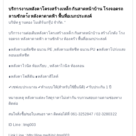
บริการงานหลังคาโครงสร้างเหล็ก กันสาดหน้าบ้าน โรงจอดรถ
ลานซักลา้ง หลังคาดาดฟ้า พื้นที่อเนกประสงค์
บริษัท ฐานทอง โมเดิร์นกรุ๊ป จำกัด. “
บริการงานต่อเติมหลังคาโครงสร้างเหล็ก กันสาดหน้าบ้าน สร้างโกดัง โรง
จอดรถ หลังคาดาดฟ้า ลานซักล้าง ห้องครัว พื้นที่อเนกประสงค์
∎หลังคาเมทัลชีท ฉนวน PE ,หลังคาเมทัลชีท ฉนวน PU ∎หลังคาโปร่งเเสง
ลอนเมทัลชีท
∎หลังคาไวนิล ท้องเรียบ , หลังคาไวนิล ท้องลอน
∎หลังคาโพลีตัน ∎หลังคาดีไลท์
✔เชฟงบประมาณ ✔ทำแบบให้(สำหรับใช้ยื่นนิติ) ✔รับประกัน 1 ปี
หมายเหตุ หลังคาแต่ละวัสดุราคาไม่เท่ากัน รบกวนสอบถามตามช่องทาง
ติดต่อ
สนใจสั่งซื้อ/ขอใบเสนอราคา ติดต่อได้ที่ 061-3252847 / 02-3280322
ID Line : tmg003
Link Line : http://line.me/ti/p/~tmg003