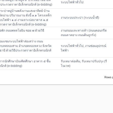
ในหมู่บ้าน หมู่ที่ ๙ บริเวณบ้านนายห
ระบบไฟฟ้าทั่วไป
วิธีประกวดราคาอิเล็กทรอนิกส์ (e-bidding)
ะปาหมู่บ้านพลังงานแสงอาทิตย์ บ้าน
หวัดน่าน ปริมาณงาน ดังนี้ ๑.๑ โครงเหล็ก
งานระบบประปา (ระบบน้ำดี)
ระบบไฟฟ้า ๑.๔ งานเจาะบ่อบาดาล ๑.๕
ะกวดราคาอิเล็กทรอนิกส์ (e-bidding)
อพัก ถนนพหลโยธิน ซอย ๗ ด้วยวิธี
งานถนนและทางเท้า (ถนนคอนกรีต
ถนนลาดยาง ถนนดินลูกรัง)
่อมแซมระบบไฟฟ้าส่องสว่าง ถนน
่ ๑๕ ตำบลคลองสาม อำเภอคลองหลวง จังหวัด
ระบบไฟฟ้าทั่วไป, งานซ่อมอุปกรณ์
านี ด้วยวิธีประกวดราคาอิเล็กทรอนิกส์
ไฟฟ้า
ติการนักศึกษาบัณฑิตศึกษา อาคาร ๕ ชั้น
รับเหมาต่อเติม, รับเหมาปรับปรุง (รี
ิกส์ (e-bidding)
โนเวท)
Rows p