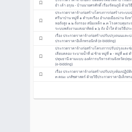
ประกวดราคาจ้างก่อสร้างติดตั้งโคมไฟสาธารณะภาย
ยำ เล้า อรุณ - บ้านนายศรศักดิ์ เรืองรัตนภูมิ ด้วย
ประกวดราคาจ้างก่อสร้างโครงการก่อสร้างระบบปร
ศรีนาป่าน หมู่ที่ ๑ ตำบลเรือง อำเภอเมืองน่าน จัง
หอถังสูง ๑.๒ ถังกรอง สนิมเหล็ก ๑.๓ โรงควบคุม
ระบบพลังงานแสงอาทิตย์ ๑.๖ ถัง น้ำใส ด้วยวิธีปร
เรื่อง ประกวดราคาจ้างก่อสร้างปรับปรุงถนนและบ่
ประกวดราคาอิเล็กทรอนิกส์ (e-bidding)
ประกวดราคาจ้างก่อสร้างโครงการปรับปรุงและซ
เลียบคลอง ระบายน้ำที่ ๘ ซ้าย หมู่ที่ ๑ - หมู่ที
ปทุมธานี ตามแบบ องค์การบริหารส่วนจังหวัดปทุมธ
(e-bidding)
เรื่อง ประกวดราคาจ้างก่อสร้างปรับปรุงห้องปฏิบั
๓ คณะ เภสัชศาสตร์ ด้วยวิธีประกวดราคาอิเล็กทรอน