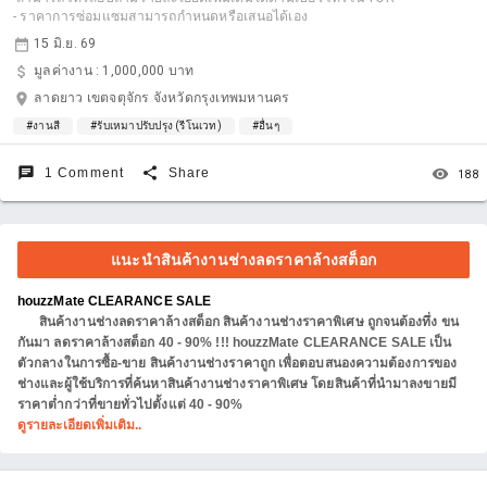
- ราคาการซ่อมแซมสามารถกำหนดหรือเสนอได้เอง
date_range
15 มิ.ย. 69
attach_money
มูลค่างาน :
1,000,000 บาท
location_on
ลาดยาว เขตจตุจักร จังหวัดกรุงเทพมหานคร
#งานสี
#รับเหมาปรับปรุง (รีโนเวท)
#อื่นๆ
chat
share
remove_red_eye
1 Comment
Share
188
แนะนำสินค้างานช่างลดราคาล้างสต็อก
houzzMate CLEARANCE SALE
สินค้างานช่างลดราคาล้างสต็อก สินค้างานช่างราคาพิเศษ ถูกจนต้องทึ่ง ขน
กันมา ลดราคาล้างสต็อก 40 - 90% !!! houzzMate CLEARANCE SALE เป็น
ตัวกลางในการซื้อ-ขาย สินค้างานช่างราคาถูก เพื่อตอบสนองความต้องการของ
ช่างและผู้ใช้บริการที่ค้นหาสินค้างานช่างราคาพิเศษ โดยสินค้าที่นำมาลงขายมี
ราคาต่ำกว่าที่ขายทั่วไปตั้งแต่ 40 - 90%
ดูรายละเอียดเพิ่มเติม..