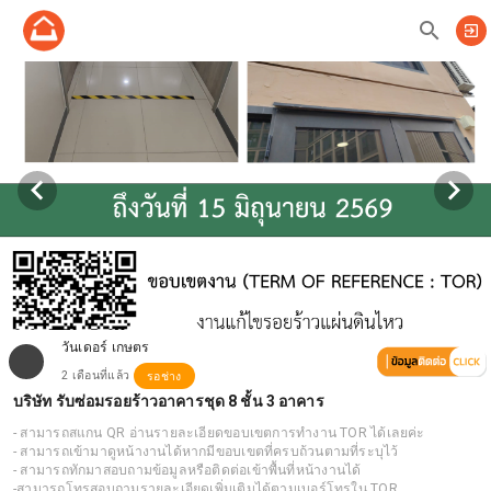
search
exit_to_app
วันเดอร์ เกษตร
2 เดือนที่แล้ว
รอช่าง
บริษัท รับซ่อมรอยร้าวอาคารชุด 8 ชั้น 3 อาคาร
- สามารถสแกน QR อ่านรายละเอียดขอบเขตการทำงาน TOR ได้เลยค่ะ
- สามารถเข้ามาดูหน้างานได้หากมีขอบเขตที่ครบถ้วนตามที่ระบุไว้
- สามารถทักมาสอบถามข้อมูลหรือติดต่อเข้าพื้นที่หน้างานได้
-สามารถโทรสอบถามรายละเอียดเพิ่มเติมได้ตามเบอร์โทรใน TOR