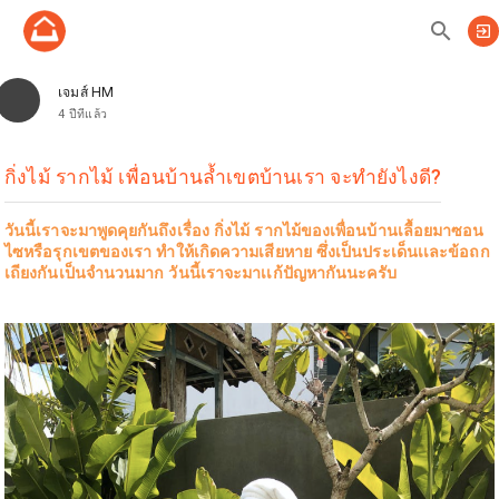
search
exit_to_app
เจมส์ HM
4 ปีที่แล้ว
กิ่งไม้ รากไม้ เพื่อนบ้านล้ำเขตบ้านเรา จะทำยังไงดี?
วันนี้เราจะมาพูดคุยกันถึงเรื่อง กิ่งไม้ รากไม้ของเพื่อนบ้านเลื้อยมาซอน
ไซหรือรุกเขตของเรา ทำให้เกิดความเสียหาย ซึ่งเป็นประเด็นเเละข้อถก
เถียงกันเป็นจำนวนมาก วันนี้เราจะมาเเก้ปัญหากันนะครับ