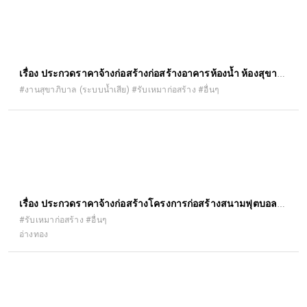
เรื่อง ประกวดราคาจ้างก่อสร้างก่อสร้างอาคารห้องน้ำ ห้องสุขา
เพื่อรองรับนักท่องเที่ยว Sky Walk ภูแอ่น ตำบลบ้านค้อ อำเภอ
#งานสุขาภิบาล (ระบบน้ำเสีย) #รับเหมาก่อสร้าง #อื่นๆ
โนนสัง จังหวัดหนองบัวลำภู จำนวน ๘ ห้อง ๑
เรื่อง ประกวดราคาจ้างก่อสร้างโครงการก่อสร้างสนามฟุตบอล
บ้านปากน้ำ หมู่ที่ ๖ องค์การบริหารส่วน ตำบลเอกราช อำเภอ
#รับเหมาก่อสร้าง #อื่นๆ
อ่างทอง
ป่าโมก จังหวัดอ่างทอง