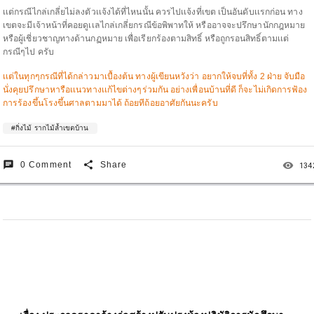
เเต่กรณีไกล่เกลี่ยไม่ลงตัวเเจ้งได้ที่ไหนนั้น ควรไปเเจ้งที่เขต เป็นอันดับเเรกก่อน ทาง
เขตจะมีเจ้าหน้าที่คอยดูเเลไกล่เกลี่ยกรณีข้อพิพาทให้ หรืออาจจะปรึกษานักกฎหมาย
หรือผู้เชี่ยวชาญทางด้านกฏหมาย เพื่อเรียกร้องตามสิทธิ์ หรือถูกรอนสิทธิ์ตามเเต่
กรณีๆไป ครับ
เเต่ในทุกๆกรณีที่ได้กล่าวมาเบื้องต้น ทางผู้เขียนหวังว่า อยากให้จบที่ทั้ง 2 ฝ่าย จับมือ
นั่งคุยปรึกษาหารือเเนวทางเเก้ไขต่างๆร่วมกัน อย่างเพื่อนบ้านที่ดี ก็จะไม่เกิดการฟ้อง
การร้องขึ้นโรงขึ้นศาลตามมาได้ ถ้อยทีถ้อยอาศัยกันนะครับ
#กิ่งไม้ รากไม้ล้ำเขตบ้าน
chat
share
remove_red_eye
0 Comment
Share
134