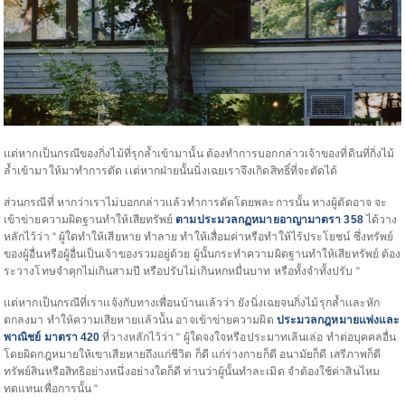
เเต่หากเป็นกรณีของกิ่งไม้ที่รุกล้ำเข้ามานั้น ต้องทำการบอกกล่าวเจ้าของที่ดินที่กิ่งไม้
ล้ำเข้ามาให้มาทำการตัด เเต่หากฝ่ายนั้นนิ่งเฉยเราจึงเกิดสิทธิ์ที่จะตัดได้
ส่วนกรณีที่ หากว่าเราไม่บอกกล่าวเเล้วทำการตัดโดยพละการนั้น ทางผู้ตัดอาจ จะ
เข้าข่ายความผิดฐานทำให้เสียทรัพย์
ตามประมวลกฏหมายอาญามาตรา 358
ได้วาง
หลักไว้ว่า “ ผู้ใดทำให้เสียหาย ทำลาย ทำให้เสื่อมค่าหรือทำให้ไร้ประโยชน์ ซึ่งทรัพย์
ของผู้อื่นหรือผู้อื่นเป็นเจ้าของรวมอยู่ด้วย ผู้นั้นกระทำความผิดฐานทำให้เสียทรัพย์ ต้อง
ระวางโทษจำคุกไม่เกินสามปี หรือปรับไม่เกินหกหมื่นบาท หรือทั้งจำทั้งปรับ “
เเต่หากเป็นกรณีที่เราเเจ้งกับทางเพื่อนบ้านเเล้วว่า ยังนิ่งเฉยจนกิ่งไม้รุกล้ำเเละหัก
ตกลงมา ทำให้ความเสียหายเเล้วน้ัน อาจเข้าข่ายความผิด
ประมวลกฎหมายแพ่งและ
พาณิชย์ มาตรา 420
ที่วางหลักไว้ว่า “ ผู้ใดจงใจหรือประมาทเลินเล่อ ทำต่อบุคคลอื่น
โดยผิดกฎหมายให้เขาเสียหายถึงแก่ชีวิต ก็ดี แก่ร่างกายก็ดี อนามัยก็ดี เสรีภาพก็ดี
ทรัพย์สินหรือสิทธิอย่างหนึ่งอย่างใดก็ดี ท่านว่าผู้นั้นทำละเมิด จำต้องใช้ค่าสินไหม
ทดแทนเพื่อการนั้น “