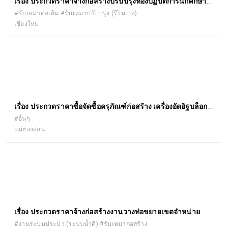
เรื่อง ประกวดราคาจ้างก่อสร้างปรับปรุงห้องปฏิบัติการนักศึกษา
บัณฑิตศึกษา อาคาร ๕ ชั้น ๓ คณะ เภสัชศาสตร์ ด้วยวิธีประกวด
#รับเหมาต่อเติม #รับเหมาปรับปรุง (รีโนเวท)
เชียงใหม่
ราคาอิเล็กทรอนิกส์ (e-bidding)
เรื่อง ประกวดราคาซื้อจัดซื้อครุภัณฑ์ก่อสร้าง เครื่องอัดอิฐบล็อก
ด้วยวิธีประกวดราคาอิเล็กทรอนิกส์ (e-bidding)
#อื่นๆ
แม่ฮ่องสอน
เรื่อง ประกวดราคาจ้างก่อสร้างงานวางท่อขยายเขตจำหน่ายน้ำ
บ้านร้องขุ่น ซอย ๔ หมู่ ๑๐ ตำบลสันปู เลย อำเภอดอยสะเก็ด
#งานระบบประปา (ระบบน้ำดี) #รับเหมาก่อสร้าง