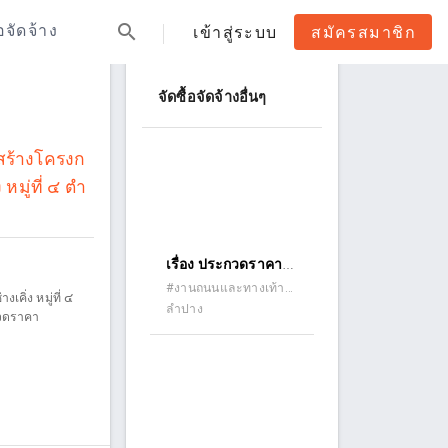
search
้อจัดจ้าง
เข้าสู่ระบบ
สมัครสมาชิก
จัดซื้อจัดจ้างอื่นๆ
อสร้างโครงก
มู่ที่ ๔ ตำ
เรื่อง ประกวดราคา
จ้างก่อสร้างปรับปรุง
#งานถนนและทางเท้า
คิ่ง หมู่ที่ ๔
(ถนนคอนกรีต ถนน
ลำปาง
ถนนและบ่อพัก ถนน
กวดราคา
ลาดยาง ถนนดินลูกรัง)
พหลโยธิน ซอย ๗
ด้วยวิธีประกวดราคา
อิเล็กทรอนิกส์ (e-
bidding)