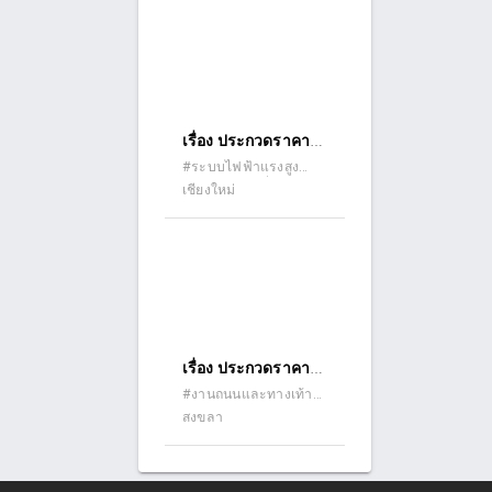
bidding)
สายบ้านคำไฮใหญ่
หมู่ที่ ๔ ตำบล คำไฮ
ใหญ่ อำเภอดอน
มดแดง - บ้านบ่อ
หวาย หมู่ที่ ๗ ตำบล
เรื่อง ประกวดราคา
กระโสบ อำเภอเมือง
จ้างผลิตแผ่นวงจร
#ระบบไฟฟ้าแรงสูง
อุบลราชธานี ด้วยวิธี
#ระบบไฟฟ้าทั่วไป
เชียงใหม่
ไฟฟ้า อิเล็กทรอนิกส์
ประกวดราคา
จำนวน ๑ โครงการ
อิเล็กทรอนิกส์ (e-
ด้วยวิธีประกวดราคา
bidding)
อิเล็กทรอนิกส์ (e-
bidding)
เรื่อง ประกวดราคา
จ้างก่อสร้างก่อสร้าง
#งานถนนและทางเท้า
(ถนนคอนกรีต ถนน
สงขลา
ถนน
ลาดยาง ถนนดินลูกรัง)
คอนกรีตเสริมเหล็ก
#รับเหมาก่อสร้าง
รหัสทางหลวงท้องถิ่น