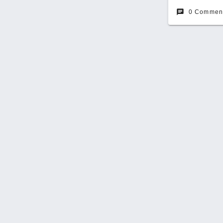
chat
0 Commen