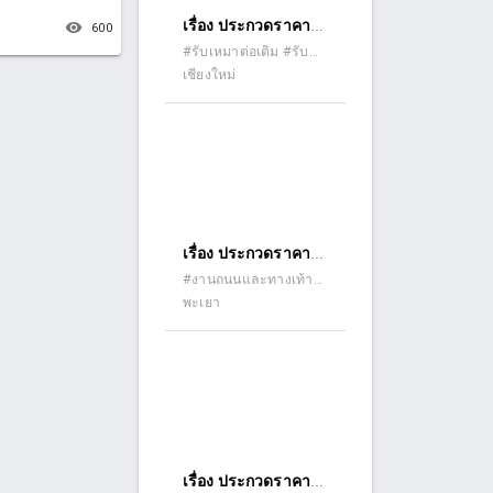
เรื่อง ประกวดราคา
remove_red_eye
600
จ้างก่อสร้างปรับปรุง
#รับเหมาต่อเติม #รับ
เหมาปรับปรุง (รีโนเวท)
เชียงใหม่
ห้องปฏิบัติการ
นักศึกษาบัณฑิตศึกษา
อาคาร ๕ ชั้น ๓ คณะ
เภสัชศาสตร์ ด้วยวิธี
ประกวดราคา
อิเล็กทรอนิกส์ (e-
bidding)
เรื่อง ประกวดราคา
จ้างก่อสร้างโครงการ
#งานถนนและทางเท้า
(ถนนคอนกรีต ถนน
พะเยา
ปรับปรุงถนน
ลาดยาง ถนนดินลูกรัง)
การเกษตร โดยการ
ลงหินคลุกบดอัดแน่น
สายทางห้วยต้นต้อง-
วังค่า หมู่ที่ ๑๒ บ้านจำ
บอน ตำบลอ่างทอง
อำเภอเชียงคำ จังหวัด
เรื่อง ประกวดราคา
พะเยา ด้วยวิธี