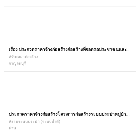
เรื่อง ประกวดราคาจ้างก่อสร้างก่อสร้างที่จอดรถประชาชนและ
คนพิการ สำนักงานที่ดินจังหวัดกาญจนบุรี ด้วยวิธีประกวดราคา
#รับเหมาก่อสร้าง
กาญจนบุรี
อิเล็กทรอนิกส์ (e-bidding)
ประกวดราคาจ้างก่อสร้างโครงการก่อสร้างระบบประปาหมู่บ้าน
พลังงานแสงอาทิตย์ บ้านศรีนาป่าน หมู่ที่ ๑ ตำบลเรือง อำเภอ
#งานระบบประปา (ระบบน้ำดี)
น่าน
เมืองน่าน จังหวัดน่าน ปริมาณงาน ดังนี้ ๑.๑ โครงเหล็กหอถังสูง
๑.๒ ถังกรอง สนิมเหล็ก ๑.๓ โรงควบคุมระบบไฟฟ้า ๑.๔ งานเจาะ