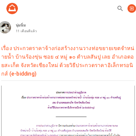
search
exit_to_app
นุ่มนิ่ม
11 เดือนที่แล้ว
เรื่อง ประกวดราคาจ้างก่อสร้างงานวางท่อขยายเขตจำหน่
ายน้ำ บ้านร้องขุ่น ซอย ๔ หมู่ ๑๐ ตำบลสันปู เลย อำเภอดอ
ยสะเก็ด จังหวัดเชียงใหม่ ด้วยวิธีประกวดราคาอิเล็กทรอนิ
กส์ (e-bidding)