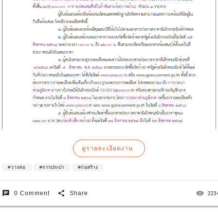
ดูรายละเอียดงาน
#วางท่อ
#การประปา
#ก่อสร้าง
chat
share
remove_red_eye
0 Comment
Share
223