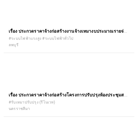
เรื่อง ประกวดราคาจ้างก่อสร้างงานจ้างเหมางบประมาณรายจ่าย
ประจำปีงบประมาณ พ.ศ.๒๕๖๘ งบ กลาง งานติดตั้งไฟฟ้าแสง
#ระบบไฟฟ้าแรงสูง #ระบบไฟฟ้าทั่วไป
ลพบุรี
สว่าง ทางหลวงหมายเลข ๒๑๙๖ ตอน นางั่ว-ทุ่งสมอ ระหว่าง
กม.๑+๕๒๕ - กม.๒+๑๙๐ (เป็นช่วงๆ) ด้วยวิธีประกวดราคา
อิเล็กทรอนิกส์ (e-bidding)
เรื่อง ประกวดราคาจ้างก่อสร้างโครงการปรับปรุงห้องประชุมสภา
องค์การบริหารส่วนตำบลวังกะทะ ด้วยวิธีประกวดราคา
#รับเหมาปรับปรุง (รีโนเวท)
นครราชสีมา
อิเล็กทรอนิกส์ (e-bidding)