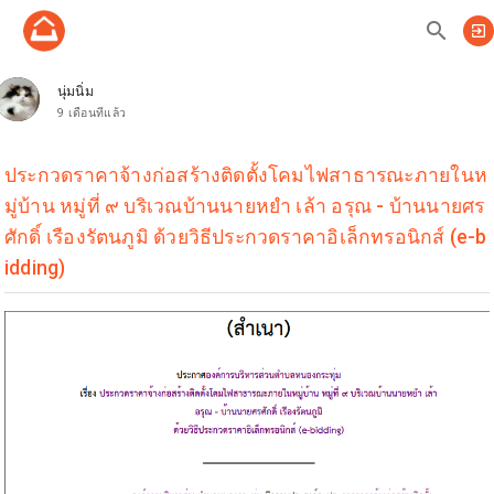
search
exit_to_app
นุ่มนิ่ม
9 เดือนที่แล้ว
ประกวดราคาจ้างก่อสร้างติดตั้งโคมไฟสาธารณะภายในห
มู่บ้าน หมู่ที่ ๙ บริเวณบ้านนายหยำ เล้า อรุณ - บ้านนายศร
ศักดิ์ เรืองรัตนภูมิ ด้วยวิธีประกวดราคาอิเล็กทรอนิกส์ (e-b
idding)