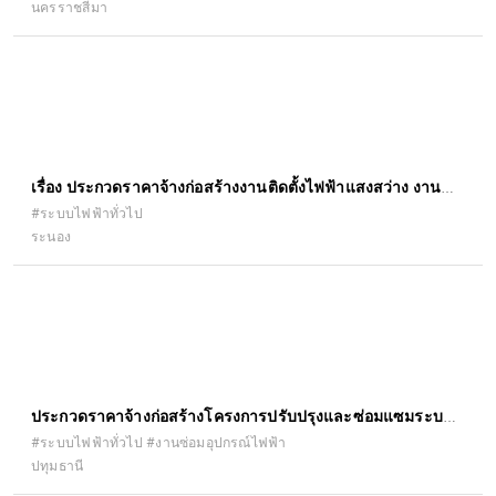
นครราชสีมา
เรื่อง ประกวดราคาจ้างก่อสร้างงานติดตั้งไฟฟ้าแสงสว่าง งาน
อำนวยความปลอดภัยเพื่อป้องกันและแก้ไข อุบัติเหตุทางถนน
#ระบบไฟฟ้าทั่วไป
ระนอง
ทางหลวงหมายเลข ๔ ตอน หงาว - อ่าวเคย ระหว่าง
กม.๖๑๔+๔๒๐ - กม.๖๑๔+๙๙๘ ด้วยวิธีประกวดราคา
อิเล็กทรอนิกส์ (e-bidding)
ประกวดราคาจ้างก่อสร้างโครงการปรับปรุงและซ่อมแซมระบบ
ไฟฟ้าส่องสว่าง ถนนเลียบคลอง ระบายน้ำที่ ๘ ซ้าย หมู่ที่ ๑ - หมู่ที่
#ระบบไฟฟ้าทั่วไป #งานซ่อมอุปกรณ์ไฟฟ้า
ปทุมธานี
๑๕ ตำบลคลองสาม อำเภอคลองหลวง จังหวัดปทุมธานี ตามแบบ