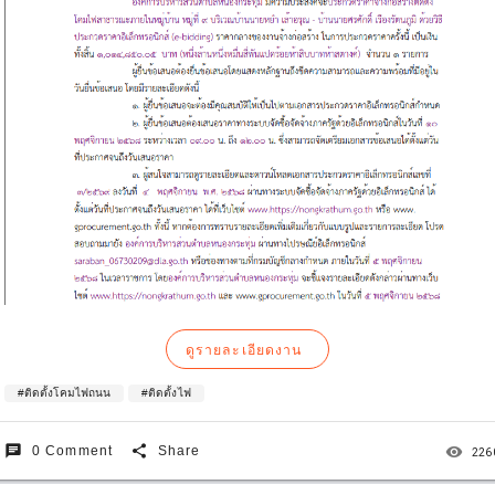
ดูรายละเอียดงาน
#ติดตั้งโคมไฟถนน
#ติดตั้งไฟ
chat
share
remove_red_eye
0 Comment
Share
226