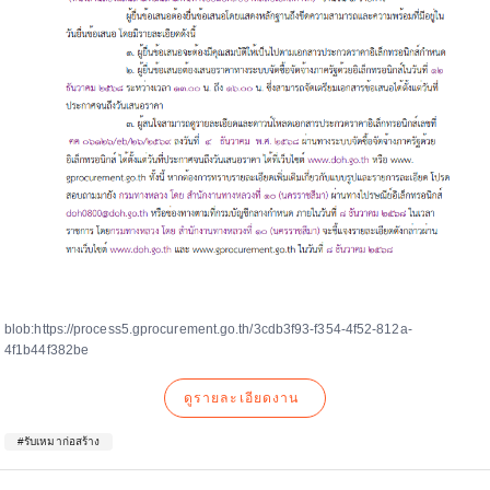
blob:https://process5.gprocurement.go.th/3cdb3f93-f354-4f52-812a-
4f1b44f382be
ดูรายละเอียดงาน
#รับเหมาก่อสร้าง