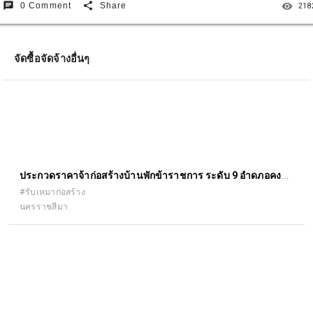
chat
share
remove_red_eye
0 Comment
Share
218
จัดซื้อจัดจ้างอื่นๆ
ประกวดราคาจ้าก่อสร้างบ้านพักข้าราชการ ระดับ 9 อำดภอคง
จังหวัดนครราชสีมา
#รับเหมาก่อสร้าง
นครราชสีมา