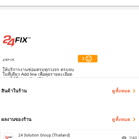
sentiment_satisfied_alt
1
24FIX
ให้บริการงานซ่อมครบทุกวงจร ครบจบ
ในที่เดียว Add line เพื่อคุยรายละเอียด
ก่อนได้ที่ bit.ly/3qtdE1n
navigate_next
สินค้าในร้าน
ดูทั้งหมด
navigate_next
ผลงานของร้าน
ดูทั้งหมด
24 Solution Group (Thailand)
remove_red_eye
1163