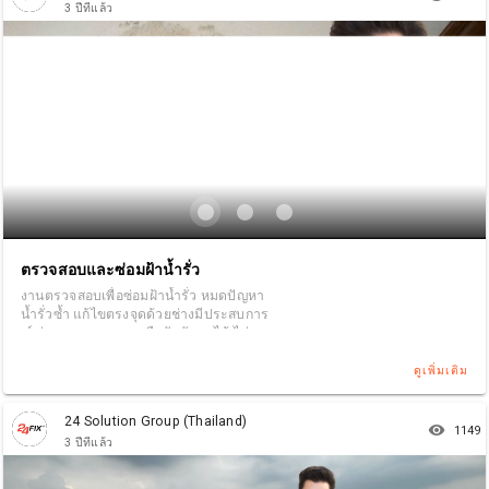
3 ปีที่แล้ว
ตรวจสอบและซ่อมฝ้าน้ำรั่ว
งานตรวจสอบเพื่อซ่อมฝ้าน้ำรั่ว หมดปัญหา
น้ำรั่วซ้ำ แก้ไขตรงจุดด้วยช่างมีประสบการ
ณ์ ผ่านการตรวจสอบ ยืนยันตัวตนได้ ไม่หนี
งาน ติดตามสถานะงานได้ง่ายๆ ผ่านเว็บไซ
ด์ www.24fix.co
ดูเพิ่มเติม
24 Solution Group (Thailand)
remove_red_eye
1149
3 ปีที่แล้ว