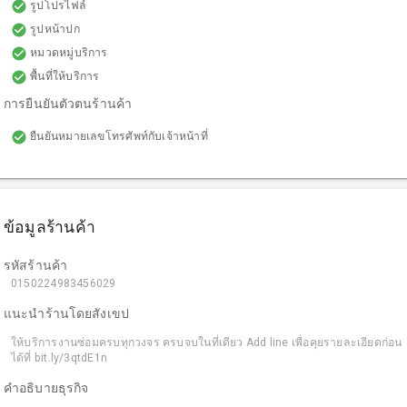
check_circle
รูปโปรไฟล์
check_circle
รูปหน้าปก
check_circle
หมวดหมู่บริการ
check_circle
พื้นที่ให้บริการ
การยืนยันตัวตนร้านค้า
check_circle
ยืนยันหมายเลขโทรศัพท์กับเจ้าหน้าที่
ข้อมูลร้านค้า
รหัสร้านค้า
0150224983456029
แนะนำร้านโดยสังเขป
ให้บริการงานซ่อมครบทุกวงจร ครบจบในที่เดียว Add line เพื่อคุยรายละเอียดก่อน
ได้ที่ bit.ly/3qtdE1n
คำอธิบายธุรกิจ