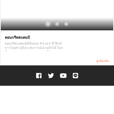
คอนกรีตสแตมป์
คอนกรีตแสตมป์มีทั้งหมด 4 ลาย 6 สี ให้บริ
การโดยช่างมีประสบการณ์ ตามตัวได้ ไม่ห
นีงาน ผ่านการตรวจสอบ ราคาได้มาตรฐา
น สามารถติดตามสถานะงานได้บนเว็บไซด์
www.24fix.co
ดูเพิ่มเติม