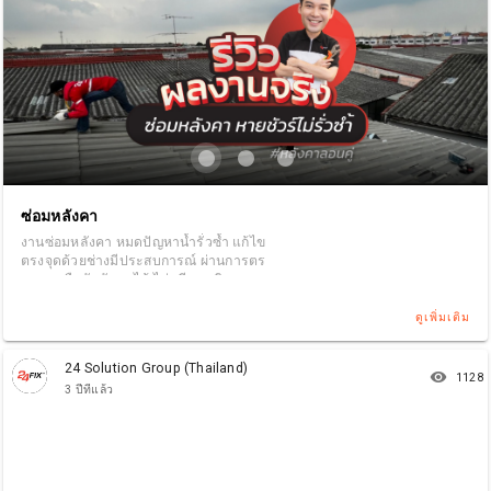
ซ่อมหลังคา
งานซ่อมหลังคา หมดปัญหาน้ำรั่วซ้ำ แก้ไข
ตรงจุดด้วยช่างมีประสบการณ์ ผ่านการตร
วจสอบ ยืนยันตัวตนได้ ไม่หนีงาน ติดตามส
ถานะงานได้ง่ายๆ ผ่านเว็บไซด์ www.24fix.
co
ดูเพิ่มเติม
24 Solution Group (Thailand)
remove_red_eye
1128
3 ปีที่แล้ว