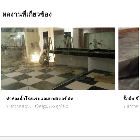
ผลงานที่เกี่ยวข้อง
ทำห้องน้ำโรงแรมแอมบาสเดอร์ พัท...
รื้อพื้น
9 มกราคม 2561 เปิดดู:2,965 ถูกใจ:2
9 มกราคม 