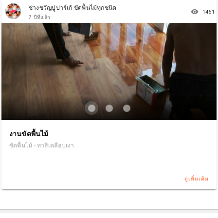
ช่างขวัญปูปาร์เก้ ขัดพื้นไม้ทุกชนิด
remove_red_eye
1461
7 ปีที่แล้ว
งานขัดพื้นไม้
ขัดพื้นไม้ - ทาสีเคลือบเงา
ดูเพิ่มเติม