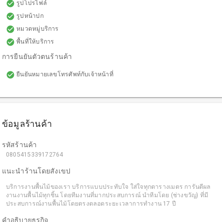
check_circle
รูปโปรไฟล์
check_circle
รูปหน้าปก
check_circle
หมวดหมู่บริการ
check_circle
พื้นที่ให้บริการ
การยืนยันตัวตนร้านค้า
check_circle
ยืนยันหมายเลขโทรศัพท์กับเจ้าหน้าที่
ข้อมูลร้านค้า
รหัสร้านค้า
0805415339172764
แนะนำร้านโดยสังเขป
บริการงานพื้นไม้ของเรา บริการแบบประทับใจ ใส่ใจทุกตารางเมตร การันตีผล
งานงานพื้นไม้ทุกชิ้น โดยทีมงานที่มากประสบการณ์ นำทีมโดย (ช่างขวัญ) ที่มี
ประสบการณ์งานพื้นไม้โดยตรงตลอดระยะเวลาการทำงาน 17 ปี
คำอธิบายธุรกิจ