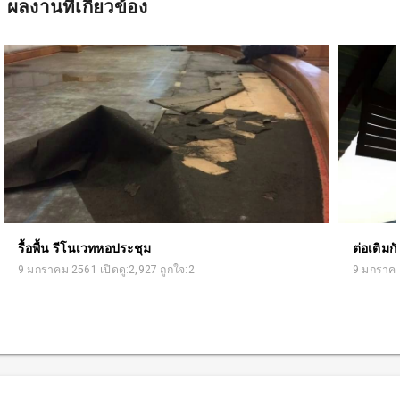
ผลงานที่เกี่ยวข้อง
รื้อพื้น รีโนเวทหอประชุม
ต่อเติม
9 มกราคม 2561 เปิดดู:2,927 ถูกใจ:2
9 มกราคม 