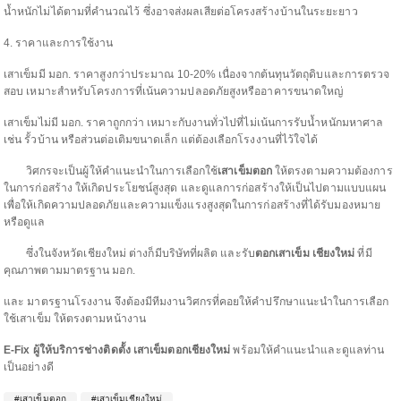
น้ำหนักไม่ได้ตามที่คำนวณไว้ ซึ่งอาจส่งผลเสียต่อโครงสร้างบ้านในระยะยาว
4. ราคาและการใช้งาน
เสาเข็มมี มอก. ราคาสูงกว่าประมาณ 10-20% เนื่องจากต้นทุนวัตถุดิบและการตรวจ
สอบ เหมาะสำหรับโครงการที่เน้นความปลอดภัยสูงหรืออาคารขนาดใหญ่
เสาเข็มไม่มี มอก. ราคาถูกกว่า เหมาะกับงานทั่วไปที่ไม่เน้นการรับน้ำหนักมหาศาล
เช่น รั้วบ้าน หรือส่วนต่อเติมขนาดเล็ก แต่ต้องเลือกโรงงานที่ไว้ใจได้
วิศกรจะเป็นผู้ให้คำแนะนำในการเลือกใช้
เสาเข็มตอก
ให้ตรงตามความต้องการ
ในการก่อสร้าง ให้เกิดประโยชน์สูงสุด และดูแลการก่อสร้างให้เป็นไปตามแบบแผน
เพื่อให้เกิดความปลอดภัยและความแข็งแรงสูงสุดในการก่อสร้างที่ได้รับมองหมาย
หรือดูแล
ซึ่งในจังหวัดเชียงใหม่ ต่างก็มีบริษัทที่ผลิต และรับ
ตอกเสาเข็ม เชียงใหม่
ที่มี
คุณภาพตามมาตรฐาน มอก.
และ มาตรฐานโรงงาน จึงต้องมีทีมงานวิศกรที่คอยให้คำปรึกษาแนะนำในการเลือก
ใช้เสาเข็ม ให้ตรงตามหน้างาน
E-Fix ผู้ให้บริการช่างติดตั้ง
เสาเข็มตอกเชียงใหม่
พร้อมให้คำแนะนำและดูแลท่าน
เป็นอย่างดี
#เสาเข็มตอก
#เสาเข็มเชียงใหม่