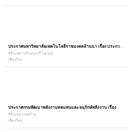
ประกาศมหาวิทยาลัยเทคโนโลยีราชมงคลล้านนา เรื่อง ประกวด
ราคาจ้างก่อสร้างปรับปรุงภูมิทัศน์ห้องเรียน อาคารบริหารธุรกิจ
#รับเหมาปรับปรุง (รีโนเวท)
เชียงใหม่
๑ คณะบริหารธุรกิจและ ศิลปศาสตร
ประกาศกรมพัฒนาพลังงานทดแทนและอนุรักษ์พลังงาน เรื่อง
ประกวดราคาจ้างก่อสร้างโรงจอดรถ ศูนย์บริการวิชาการที่ ๗
#รับเหมาก่อสร้าง
เชียงใหม่
(จังหวัดเชียงใหม่) ตำบลหนองหาร อำเภอสันทราย จังหวัด
เชียงใหม่ ๑ โครงการ