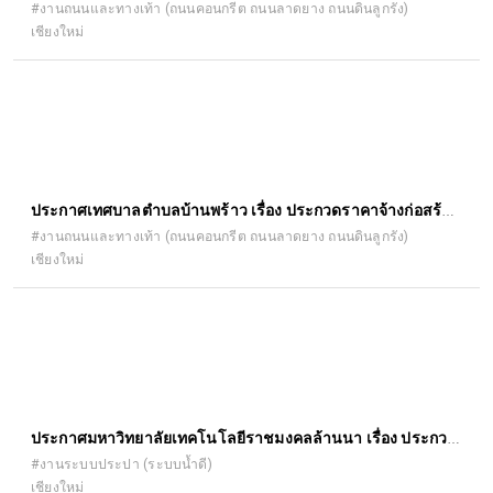
ก่อสร้างถนนคอนกรีตเสริมเหล็ก รหัสทางหลวงท้องถิ่น ชม.ถ.
#งานถนนและทางเท้า (ถนนคอนกรีต ถนนลาดยาง ถนนดินลูกรัง)
เชียงใหม่
๑๙๔-๐๐๗ สายบ้านสันป่าข่า-บ้านห้วยงูนอก หมู่ที่ ๑๒ ตำบล
สันทราย อำเภอฝาง จังหวัดเชียงใหม่ กว้าง ๕.๐๐ เมตร ยาว
๑,๐๐๐ เมตร หนา ๐.๑๕ เมตร หรือมีพื้นที่ไม่น้อยกว่า ๕,๐๐๐
ตารางเมตร ๑ สาย
ประกาศเทศบาลตำบลบ้านพร้าว เรื่อง ประกวดราคาจ้างก่อสร้าง
โครงการก่อสร้างถนนคอนกรีตเสริมเหล็กสายโหล๊ะเร็ด หมู่ที่ ๘
#งานถนนและทางเท้า (ถนนคอนกรีต ถนนลาดยาง ถนนดินลูกรัง)
เชียงใหม่
ประกาศมหาวิทยาลัยเทคโนโลยีราชมงคลล้านนา เรื่อง ประกวด
ราคาจ้างก่อสร้างปรับปรุงระบบกรองน้ำประปา เจ็ดลิน จำนวน ๑
#งานระบบประปา (ระบบน้ำดี)
เชียงใหม่
รายการ