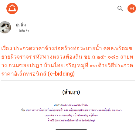
search
exit_to_app
นุ่มนิ่ม
1 ปีที่แล้ว
เรื่อง ประกวดราคาจ้างก่อสร้างท่อระบายน้ำ คสล.พร้อมข
ยายผิวจราจร รหัสทางหลวงท้องถิ่น ชย.ถ.๒๕- ๐๘๐ สายท
าง ถนนซอยปรฎา บ้านไทยเจริญ หมู่ที่ ๑๓ ด้วยวิธีประกวด
ราคาอิเล็กทรอนิกส์ (e-bidding)