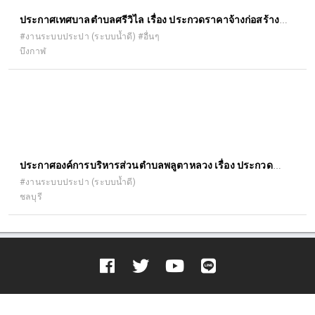
ประกาศเทศบาลตำบลศรีวิไล เรื่อง ประกวดราคาจ้างก่อสร้าง
โครงการปรับปรุงท่อส่งน้ำประปาข้ามถนน ๒๒๒ (หน้าร้านเจริญ
#งานระบบประปา (ระบบน้ำดี) #อื่นๆ
บึงกาฬ
ถึงสะพาน ข้ามห้วยต้อง) หมู่ที่ ๔
ประกาศองค์การบริหารส่วนตำบลพลูตาหลวง เรื่อง ประกวด
ราคาจ้างก่อสร้างโครงการขยายเขตประปา บริเวณซอยพัฒนาภ
#งานระบบประปา (ระบบน้ำดี)
ชลบุรี
รณ์ ซอย ๔/๓ หมู่ที่ ๔