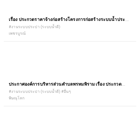
เรื่อง ประกวดราคาจ้างก่อสร้างโครงการก่อสร้างระบบน้ำประปา
หมู่ที่ ๕ บ้านบนควน ด้วยวิธีประกวดราคาอิเล็กทรอนิกส์ (e-
#งานระบบประปา (ระบบน้ำดี)
เพชรบูรณ์
bidding)
ประกาศองค์การบริหารส่วนตำบลพรหมพิราม เรื่อง ประกวด
ราคาจ้างก่อสร้างปรับปรุงระบบประปาหมู่บ้านแบบบาดาล บ้าน
#งานระบบประปา (ระบบน้ำดี) #อื่นๆ
พิษณุโลก
กาญจนา หมู่ ๑๒ ตำบล พรหมพิราม อำเภอพรหมพิราม จังหวัด
พิษณุโลก