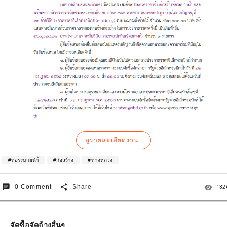
ดูรายละเอียดงาน
#ท่อระบายนำ้
#ก่อสร้าง
#ทางหลวง
chat
share
remove_red_eye
0 Comment
Share
132
จัดซื้อจัดจ้างอื่นๆ