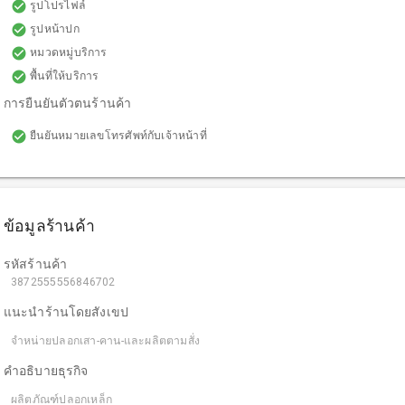
check_circle
รูปโปรไฟล์
check_circle
รูปหน้าปก
check_circle
หมวดหมู่บริการ
check_circle
พื้นที่ให้บริการ
การยืนยันตัวตนร้านค้า
check_circle
ยืนยันหมายเลขโทรศัพท์กับเจ้าหน้าที่
ข้อมูลร้านค้า
รหัสร้านค้า
3872555556846702
แนะนำร้านโดยสังเขป
จำหน่ายปลอกเสา-คาน-และผลิตตามสั่ง
คำอธิบายธุรกิจ
ผลิตภัณฑ์ปลอกเหล็ก