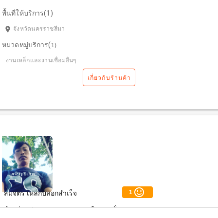
พื้นที่ให้บริการ(1)
room
จังหวัดนครราชสีมา
หมวดหมู่บริการ(
1
)
งานเหล็กและงานเชื่อมอื่นๆ
เกี่ยวกับร้านค้า
sentiment_satisfied_alt
1
สมจิตร เหล็กปลอกสำเร็จ
จำหน่ายปลอกเสา-คาน-และผลิตตามสั่ง