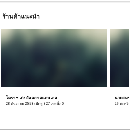
ร้านค้าแนะนำ
โคราช เก่ง อัลลอย สแตนเลส
นายสม
28 กันยายน 2558 เปิดดู:327 เรตติ้ง:0
29 พฤศจิก