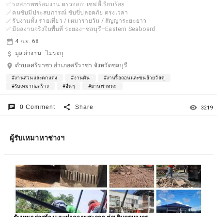
✅ รถสภาพพร้อมงาน ตรวจสอบเซฟตี้เรียบร้อย
✅ คนขับมีประสบการณ์ ขับขี่ปลอดภัย ตรงเวลา
✅ รับงานทั้ง รายเที่ยว / เหมารายวัน / สัญญาระยะยาว
✅ มีผลงานจริงในพื้นที่ ระยอง–ชลบุรี–Eastern Seaboard
date_range
4 ก.ย. 68
attach_money
มูลค่างาน :
ไม่ระบุ
location_on
ตำบลศรีราชา อำเภอศรีราชา จังหวัดชลบุรี
#งานสวนและตกแต่ง
#งานดิน
#งานรื้อถอนและขนย้ายวัสดุ
#รับเหมาก่อสร้าง
#อื่นๆ
#ยานพาหนะ
chat
share
remove_red_eye
0 Comment
Share
3219
ผู้รับเหมาหาช่างฯ