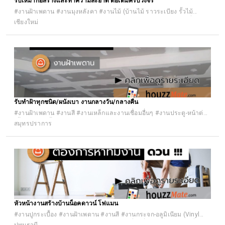
รับเหมาก่อสร้างและทำความสะอาด ต่อเติมครบวงจร
#งานฝ้าเพดาน #งานมุงหลังคา #งานไม้ (บ้านไม้ ราวระเบียง รั้วไม้
ระแนงไม้) #งานสวนและตกแต่ง #งานทำความสะอาด #งานซ่อมทั่วไป
เชียงใหม่
รับทำฝ้าทุกชนิด/ผนังเบา งานกลางวัน/กลางคืน
#งานฝ้าเพดาน #งานสี #งานเหล็กและงานเชื่อมอื่นๆ #งานประตู-หน้าต่าง
(ตั้งวงกบ ติดตั้งประตูหน้าต่าง ประตูอัลลอย ประตูรีโมท ประตูอัตโนมัต)
สมุทรปราการ
#งานรื้อถอนและขนย้ายวัสดุ #งานซ่อมทั่วไป #รับเหมาก่อสร้าง #รับเหมา
ต่อเติม #รับเหมาปรับปรุง (รีโนเวท) #อื่นๆ #แรงงาน
หัวหน้างานสร้างบ้านน็อคดาวน์ โฟแมน
#งานปูกระเบื้อง #งานฝ้าเพดาน #งานสี #งานกระจก-อลูมิเนียม (Vinyl
uPVC) #งานมุงหลังคา #งานเหล็กและงานเชื่อมอื่นๆ #ระบบไฟฟ้าทั่วไป