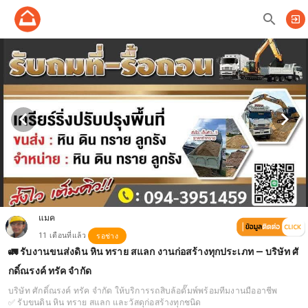
search
exit_to_app
แมค
11 เดือนที่แล้ว
รอช่าง
🚛 รับงานขนส่งดิน หิน ทราย สแลก งานก่อสร้างทุกประเภท — บริษัท ศั
กดิ์ณรงค์ ทรัค จำกัด
บริษัท ศักดิ์ณรงค์ ทรัค จำกัด ให้บริการรถสิบล้อดั๊มพ์พร้อมทีมงานมืออาชีพ
✅ รับขนดิน หิน ทราย สแลก และวัสดุก่อสร้างทุกชนิด