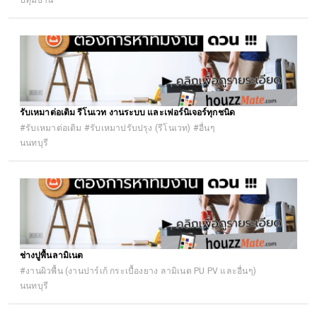
ปทุมธานี
#งานระบบประปา (ระบบน้ำดี)
รับเหมาต่อเติม รีโนเวท งานระบบ และเฟอร์นิเจอร์ทุกชนิด
#รับเหมาต่อเติม #รับเหมาปรับปรุง (รีโนเวท) #อื่นๆ
นนทบุรี
ช่างปูพื้นลามิเนต
#งานผิวพื้น (งานปาร์เก้ กระเบื้องยาง ลามิเนต PU PV และอื่นๆ)
นนทบุรี