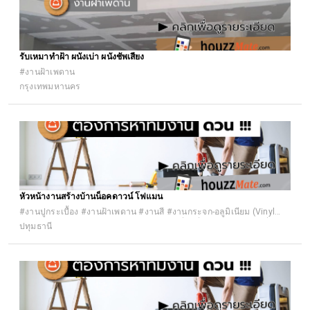
รับเหมาทำฝ้า ผนังเบ่า ผนังชัพเสียง
#งานฝ้าเพดาน
กรุงเทพมหานคร
หัวหน้างานสร้างบ้านน็อคดาวน์ โฟแมน
#งานปูกระเบื้อง #งานฝ้าเพดาน #งานสี #งานกระจก-อลูมิเนียม (Vinyl
uPVC) #งานมุงหลังคา #งานเหล็กและงานเชื่อมอื่นๆ #ระบบไฟฟ้าทั่วไป
ปทุมธานี
#งานระบบประปา (ระบบน้ำดี)