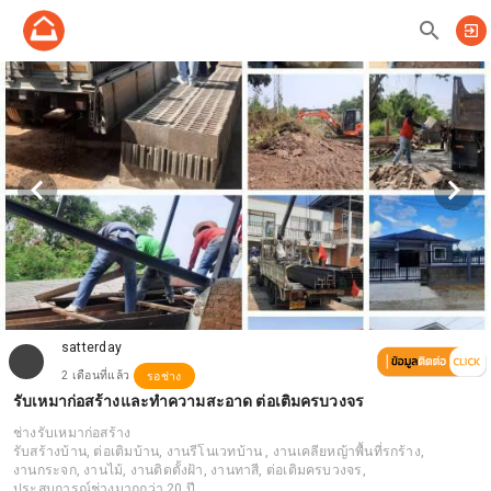
search
exit_to_app
satterday
2 เดือนที่แล้ว
รอช่าง
รับเหมาก่อสร้างและทำความสะอาด ต่อเติมครบวงจร
ช่างรับเหมาก่อสร้าง
รับสร้างบ้าน, ต่อเติมบ้าน, งานรีโนเวทบ้าน , งานเคลียหญ้าพื้นที่รกร้าง,
งานกระจก, งานไม้, งานติดตั้งฝ้า, งานทาสี, ต่อเติมครบวงจร,
ประสบการณ์​ช่างมากกว่า​ 20 ปี​