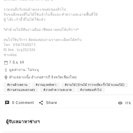
รวมจนถึงรับขนย้ายและขนส่งของทั่วไป
รับขนสิ่งของที่ไม่ได้ใช้แล้วไปทิ้งและทำความสะอาดพื้นที่ให้
ตู้ โต๊ะ เก้าอี้ ที่ไม่ได้ใช้แล้ว
*ทำด้วยใจมีทีมงานมืออาชีพหลายคนให้บริการ*
สนใจใช้บริการ ติดต่อสอบถามรายละเอียดได้ครับ
โทร : 094-7565572
ID line : toy252326
ช่างต๋อย
date_range
7 มิ.ย. 69
attach_money
มูลค่างาน :
ไม่ระบุ
location_on
ตำบลยางเนิ้ง อำเภอสารภี จังหวัดเชียงใหม่
#งานฝ้าเพดาน
#งานมุงหลังคา
#งานไม้ (บ้านไม้ ราวระเบียง รั้วไม้ ระแนงไม้)
#งานสวนและตกแต่ง
#งานทำความสะอาด
#งานซ่อมทั่วไป
chat
share
remove_red_eye
0 Comment
Share
176
ผู้รับเหมาหาช่างฯ