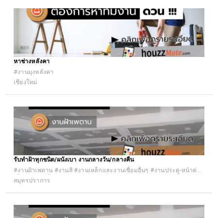
หาช่างหลังคา
#งานมุงหลังคา
เชียงใหม่
รับทำฝ้าทุกชนิด/ผนังเบา งานกลางวัน/กลางคืน
#งานฝ้าเพดาน #งานสี #งานเหล็กและงานเชื่อมอื่นๆ #งานประตู-หน้าต่าง
(ตั้งวงกบ ติดตั้งประตูหน้าต่าง ประตูอัลลอย ประตูรีโมท ประตูอัตโนมัต)
สมุทรปราการ
#งานรื้อถอนและขนย้ายวัสดุ #งานซ่อมทั่วไป #รับเหมาก่อสร้าง #รับเหมา
ต่อเติม #รับเหมาปรับปรุง (รีโนเวท) #อื่นๆ #แรงงาน