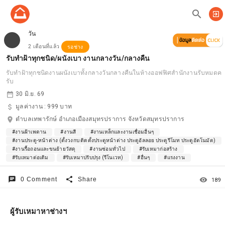
search
exit_to_app
วัน
2 เดือนที่แล้ว
รอช่าง
รับทำฝ้าทุกชนิด/ผนังเบา งานกลางวัน/กลางคืน
รับทำฝ้าทุกชนิดงานผนังเบาทั้งกลางวันกลางคืนในห้างออฟฟิศสำนักงานรับหมดค
รับ
date_range
30 มิ.ย. 69
attach_money
มูลค่างาน :
999 บาท
location_on
ตำบลเทพารักษ์ อำเภอเมืองสมุทรปราการ จังหวัดสมุทรปราการ
#งานฝ้าเพดาน
#งานสี
#งานเหล็กและงานเชื่อมอื่นๆ
#งานประตู-หน้าต่าง (ตั้งวงกบ ติดตั้งประตูหน้าต่าง ประตูอัลลอย ประตูรีโมท ประตูอัตโนมัต)
#งานรื้อถอนและขนย้ายวัสดุ
#งานซ่อมทั่วไป
#รับเหมาก่อสร้าง
#รับเหมาต่อเติม
#รับเหมาปรับปรุง (รีโนเวท)
#อื่นๆ
#แรงงาน
chat
share
remove_red_eye
0 Comment
Share
189
ผู้รับเหมาหาช่างฯ