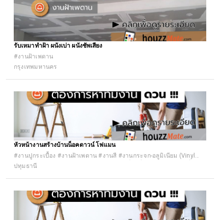
รับเหมาทำฝ้า ผนังเบ่า ผนังชัพเสียง
#งานฝ้าเพดาน
กรุงเทพมหานคร
หัวหน้างานสร้างบ้านน็อคดาวน์ โฟแมน
#งานปูกระเบื้อง #งานฝ้าเพดาน #งานสี #งานกระจก-อลูมิเนียม (Vinyl
uPVC) #งานมุงหลังคา #งานเหล็กและงานเชื่อมอื่นๆ #ระบบไฟฟ้าทั่วไป
ปทุมธานี
#งานระบบประปา (ระบบน้ำดี)