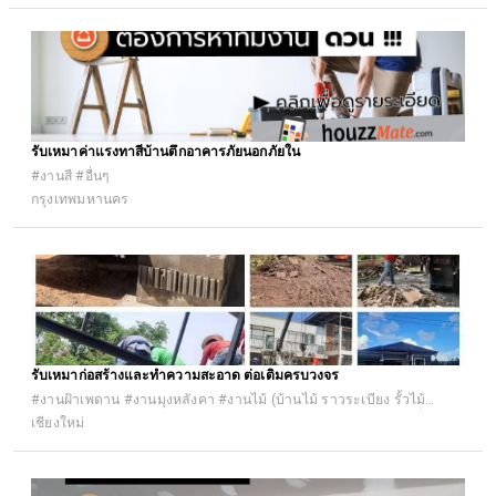
รับเหมาค่าแรงทาสีบ้านตึกอาคารภัยนอกภัยใน
#งานสี #อื่นๆ
กรุงเทพมหานคร
รับเหมาก่อสร้างและทำความสะอาด ต่อเติมครบวงจร
#งานฝ้าเพดาน #งานมุงหลังคา #งานไม้ (บ้านไม้ ราวระเบียง รั้วไม้
ระแนงไม้) #งานสวนและตกแต่ง #งานทำความสะอาด #งานซ่อมทั่วไป
เชียงใหม่