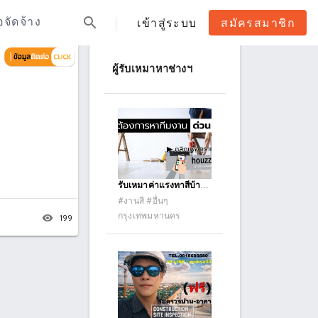
search
้อจัดจ้าง
เข้าสู่ระบบ
สมัครสมาชิก
ผู้รับเหมาหาช่างฯ
รับเหมาค่าแรงทาสีบ้าน
ตึกอาคารภัยนอกภัยใน
#งานสี #อื่นๆ
กรุงเทพมหานคร
remove_red_eye
199