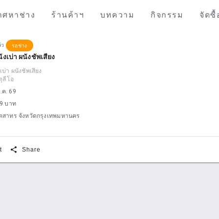
าศหาช่าง
ร้านค้าฯ
บทความ
กิจกรรม
จัดซื
ล้ว
รอช่าง
ังเบ่า ผนังชัพเสียง
บ่า ผนังชัพเสียง
ตุลีโอ
พ.ค. 69
9 บาท
ตสาทร จังหวัดกรุงเทพมหานคร
share
t
Share