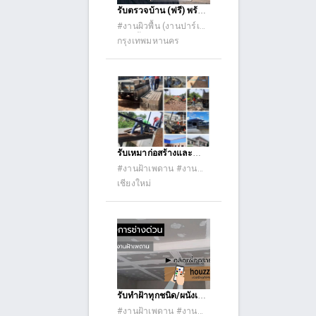
รับตรวจบ้าน (ฟรี) พร้อม
รายงาน report เอกสาร
#งานผิวพื้น (งานปาร์เก้
การตรวจ ครบ โดย
กระเบื้องยาง ลามิเนต
กรุงเทพมหานคร
PU PV และอื่นๆ) #งาน
วิศวกร และ สถาปนิก มือ
ผิวผนัง (กรุไม้ ผนังหิน
อาชีพ TEL.081-869-
กาบ) #งานปูกระเบื้อง
5580 ID-LINE :
#งานฝายและเขื่อน
pruksa3000 = ฟรี
สำหรับบ้าน อาคารเก่า =
- บ้าน อาคาร เก่า
ต้องการ รีโนเวท - บ้าน
อาคาร เก่า ทรุด แตกร้าว
รับเหมาก่อสร้างและ
ต้องการ ซ่อมแซม - บ้าน
ทำความสะอาด ต่อเติม
#งานฝ้าเพดาน #งานมุง
อาคาร เก่าต้องการ ต่อ
ครบวงจร
หลังคา #งานไม้ (บ้านไม้
เชียงใหม่
เติมตบแต่ง ปรับปรุง -
ราวระเบียง รั้วไม้
บ้าน อาคาร เก่าต้องการ
ระแนงไม้) #งานสวน
ที่ต้องการ ตรวจสอบ
และตกแต่ง #งาน
สภาพ - บ้าน อาคาร เก่า
ทำความสะอาด #งาน
ต้องการ ที่ต้องการ รู้งบ
ซ่อมทั่วไป
ประมาณ ซ่อมแซม ก่อน
การซื้อ-ขาย = ฟรี
สำหรับบ้าน อาคารใหม่
= - บ้าน อาคาร ใหม่
รับทำฝ้าทุกชนิด/ผนังเบา
ต้องการ ต่อเติมตบแต่ง
งานกลางวัน/กลางคืน
#งานฝ้าเพดาน #งานสี