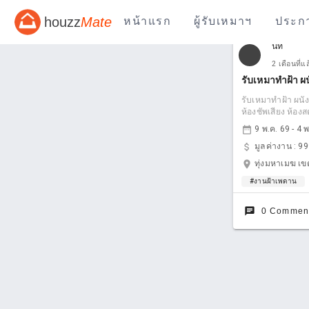
houzz
Mate
หน้าแรก
ผู้รับเหมาฯ
ประก
นัท
2 เดือนที่แ
รับเหมาทำฝ้า ผน
รับเหมาทำฝ้า ผนังเ
ห้องชัพเสียง ห้องส
date_range
9 พ.ค. 69 - 4 
attach_money
มูลค่างาน :
99
location_on
ทุ่งมหาเมฆ เข
#งานฝ้าเพดาน
chat
0 Commen