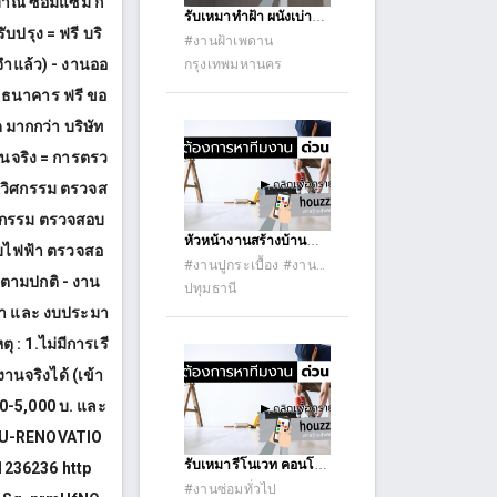
ะมาณ ซ่อมแซม ก่
ต่อเติม #รับเหมา
รับเหมาทำฝ้า ผนังเบ่า
ปรับปรุง (รีโนเวท)
บปรุง = ฟรี บริ
ผนังชัพเสียง
#งานฝ้าเพดาน
#อื่นๆ #แรงงาน
จำแล้ว) - งานออ
กรุงเทพมหานคร
. ธนาคาร ฟรี ขอ
 มากกว่า บริษัท
านจริง = การตรว
นวิศกรรม ตรวจส
ยกรรม ตรวจสอบ
หัวหน้างานสร้างบ้าน
บไฟฟ้า ตรวจสอ
น็อคดาวน์ โฟแมน
#งานปูกระเบื้อง #งาน
ามปกติ - งาน
ฝ้าเพดาน #งานสี #งาน
ปทุมธานี
กระจก-อลูมิเนียม (Vinyl
าคา และ งบประมา
uPVC) #งานมุงหลังคา
#งานเหล็กและงานเชื่อ
: 1.ไม่มีการเรี
มอื่นๆ #ระบบไฟฟ้า
นจริงได้ (เข้า
ทั่วไป #งานระบบประปา
(ระบบน้ำดี)
00-5,000 บ. และ
.C.U-RENOVATIO
รับเหมารีโนเวท คอนโด
236236 http
บ้าน งานระบบ
#งานซ่อมทั่วไป