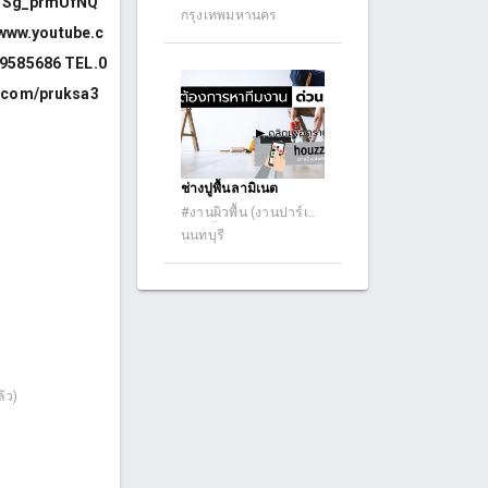
=oSg_prmUfNQ
กรุงเทพมหานคร
//www.youtube.c
9585686 TEL.0
r.com/pruksa3
ช่างปูพื้นลามิเนต
#งานผิวพื้น (งานปาร์เก้
กระเบื้องยาง ลามิเนต
นนทบุรี
PU PV และอื่นๆ)
้ว)