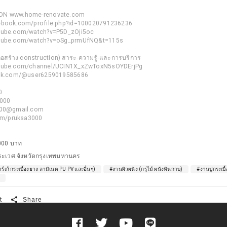
ON www.home-renovate.com
ebook.com/profile.php?id=100020791236236
utube.com/watch?v=P5D_zOji5oc
utube.com/watch?v=oSg_prmUfNQ&t=115s
 ก่อสร้าง construction) สาระ-ความรู้-และการบริการ
utube.com/channel/UCIN1X_xZwToxN5sOYDErjPg
ktok.com/@user6259019585686
0
3000
3000@gmail.com
com/pruksa3000
000 บาท
ะเวศ จังหวัดกรุงเทพมหานคร
ร์เก้ กระเบื้องยาง ลามิเนต PU PV และอื่นๆ)
#งานผิวผนัง (กรุไม้ ผนังหินกาบ)
#งานปูกระเบื้
share
t
Share