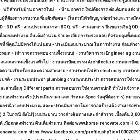
ร ที่ต้องการ ตรวจสอบสภาพ - บ้าน อาคาร เก่าต้องการ ที่ต้องการ รู้งบปร
 ฟรี สำหรับบ้าน อาคารใหม่ = - บ้าน อาคาร ใหม่ต้องการ ต่อเติมตบแต่ง ปรั
บผู้ที่ต้องการงานงานเพิ่มเติมพิเศษ = (ในกรณีทำสัญญาก่อสร้างและวางมัด
 - 3 D ฟรี - งานประมาณราคา BOQ. ฟรี - งานเอกสาร ยื่นขอวงเงินกู้ OD
้ เมื่อตกลงทำงาน คืนเต็มจำนวน รายละเอียดการตรวจสอบ ที่ครอบคุมทั้งหมด
ทุกที่ ที่คุณไม่มีทางได้แน่นอน - ประเมินงบประมาณ ในการทำงาน ก่อนทำง
้งหมด = (สำรวจตรวจสอบ งานทั้งระบบ) - งานวิศวกรรม Engineering งา
งและความแข็งแรงทั่วไป - งานสถาปัตยกรรม Architecture งานสถาปัต
จความเรียบร้อย และความสวยงาม - งานระบบไฟฟ้า electricity งานระบ
มปกติ - งานระบบประปา plumbing งานระบบประปา ตรวจสอบการใช่งานต
ละส่วนอื่นๆ Different parts ตรวจสอบการใช่งานตามปกติ ทั่วไป แจ้งร
 ก่อนทำงานจริง (ประเมินราคา และ กำหนด Spec วัสดุที่ต้องการ) หมายเหตุ 
 ในกรณีวางงบประมาณ และะ ประเมินราคาในการก่อสร้างแล้ว สามารถทำงา
) 2.ในกรณี ยังไม่รู้งบประมาณ วางค่าเดินทาง และค่าสำรวจ เบื้องต้น 3,0
นได้ เมื่อตกลงทำงาน คืนเต็มจำนวน ติดต่อ www.home-renovate.com H
novate.com https://www.facebook.com/profile.php?id=100020791