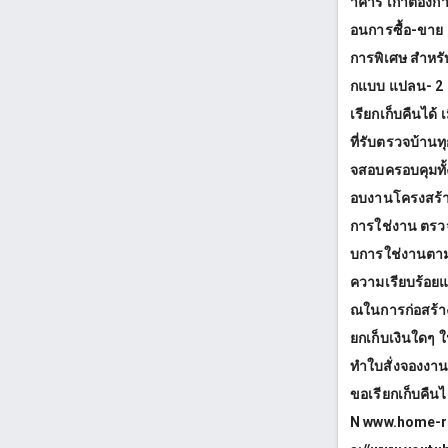
าคาร เก่าต้องกา
อนการซื้อ-ขาย =
การพิเศษ สำหรั
กแบบ แปลน- 2 D
เรียกเก็บคืนได
ที่รับตรวจบ้าน
จสอบครอบคุมทั
อบงานโครงสร้า
การใช่งาน ตรว
บการใช่งานตา
ความเรียบร้อยแ
ณในการก่อสร้าง
ยกเก็บเงินใดๆ
ทำใบสั่งจองงาน
ขอเรียกเก็บคื
N www.home-re