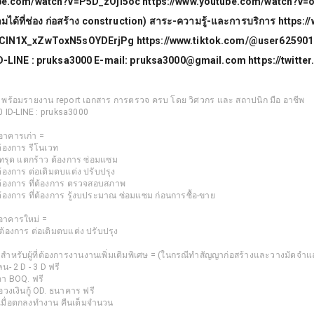
ube.com/watch?v=P5D_zOji5oc https://www.youtube.com/watch?v
มได้ที่ช่อง ก่อสร้าง construction) สาระ-ความรู้-และการบริการ https:
CIN1X_xZwToxN5sOYDErjPg https://www.tiktok.com/@user625901
D-LINE : pruksa3000 E-mail: pruksa3000@gmail.com https://twitte
) พร้อมรายงาน report เอกสาร การตรวจ ครบ โดย วิศวกร และ สถาปนิก มือ อาชีพ
 ID-LINE : pruksa3000
อาคารเก่า =
ต้องการ รีโนเวท
า ทรุด แตกร้าว ต้องการ ซ่อมแซม
ต้องการ ต่อเติมตบแต่ง ปรับปรุง
าต้องการ ที่ต้องการ ตรวจสอบสภาพ
ต้องการ ที่ต้องการ รู้งบประมาณ ซ่อมแซม ก่อนการซื้อ-ขาย
 อาคารใหม่ =
ต้องการ ต่อเติมตบแต่ง ปรับปรุง
 สำหรับผู้ที่ต้องการงานงานเพิ่มเติมพิเศษ = (ในกรณีทำสัญญาก่อสร้างและวางมัดจำแล
- 2 D - 3 D ฟรี
า BOQ. ฟรี
อวงเงินกู้ OD. ธนาคาร ฟรี
้ เมื่อตกลงทำงาน คืนเต็มจำนวน