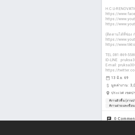
H.C.U-RENOVATI
https://www.fac
https://www.yo
https://www.yo
(ติดตามได้ที่ช่อง
https://www.yo
https://www.ti
TEL.081-869-558
ID-LINE : pruksa
E-mail: pruksa
https://twitter.
date_range
13 มิ.ย. 69
attach_money
มูลค่างาน :
3,
location_on
ประเวศ เขตปร
#งานผิวพื้น (งานปา
#งานฝายและเขื่อน
chat
0 Commen