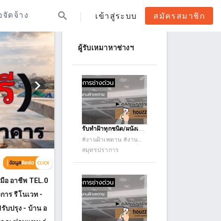
search
้อจัดจ้าง
เข้าสู่ระบบ
สมัครสมาชิก
ผู้รับเหมาหาช่างฯ
รับทำฝ้าทุกชนิด/ผนังเบา
งานกลางวัน/กลางคืน
#งานฝ้าเพดาน #งานสี
#งานเหล็กและงานเชื่อ
สมุทรปราการ
มอื่นๆ #งานประตู-
หน้าต่าง (ตั้งวงกบ ติดตั้ง
ประตูหน้าต่าง ประตู
มือ อาชีพ TEL.0
อัลลอย ประตูรีโมท
ประตูอัตโนมัต) #งานรื้อ
งการ รีโนเวท -
ถอนและขนย้ายวัสดุ
#งานซ่อมทั่วไป #รับ
รับปรุง - บ้าน อ
เหมาก่อสร้าง #รับเหมา