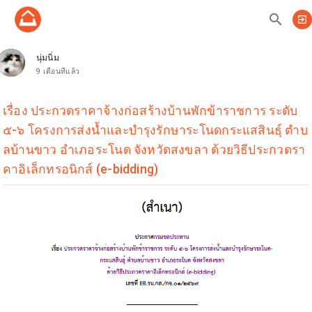
search
exit_to_app
นุ่มนิ่ม
9 เดือนที่แล้ว
เรื่อง ประกวดราคาจ้างก่อสร้างบ้านพักข้าราชการ ระดับ
๕-๖ โครงการส่งน้ำและบำรุงรักษาระโนดกระแสสินธุ์ ตำบ
ลบ้านขาว อำเภอระโนด จังหวัดสงขลา ด้วยวิธีประกวดรา
คาอิเล็กทรอนิกส์ (e-bidding)