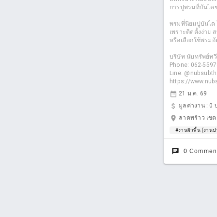
การปูพรมที่บันไดช
พรมที่นิยมปูบัน
เพราะติดตั้งง่าย 
หรือเลือกใช้พรมอ
บริษัท นับทรัพย์ทว
Phone: 062-559
Line: @nubsubt
https://www.nu
date_range
21 ม.ค. 69
attach_money
มูลค่างาน :
0 
location_on
ลาดพร้าว เขต
#งานผิวพื้น (งานปา
chat
0 Commen