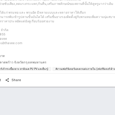
่วยซับเสียง,ลดแรงกระแทก,กันลื่น,เสริมภาพลักษณ์ของสถานที่นั้นให้ดูหรูมากว่าเดิม
ได ได้แก่ พรมทอ และ พรมอัด มีหลายแบบและหลายราคาให้เลือก
สามารถพับเข้ารูปตามขั้นบันไดได้ เสริมชั้นยางรองติดตั้งคู่กับพรมทอเพิ่มความนุ่มสบา
ัดราคาประหยัดแต่ยังดูเรียบร้อยสวยงาม
ี จำกัด
7855
havee
bsubthavee.com
บาท
ลาดพร้าว จังหวัดกรุงเทพมหานคร
ร์เก้ กระเบื้องยาง ลามิเนต PU PV และอื่นๆ)
#งานเฟอร์นิเจอร์และตกแต่งภายใน (เฟอร์นิเจอร์ ผ้า
share
t
Share