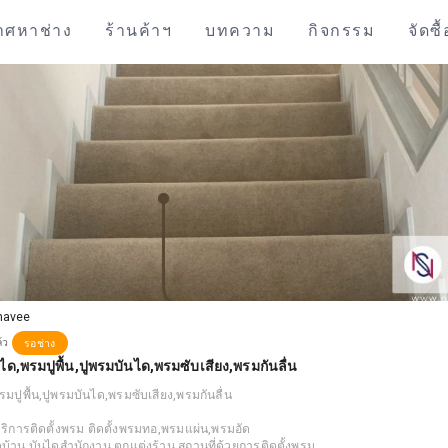
าศหาช่าง
ร้านค้าฯ
บทความ
กิจกรรม
จัดซื
havee
ล้ว
รอช่าง
นได,พรมปูพื้น,ปูพรมบันได,พรมซับเสียง,พรมกันลื่น
รมปูพื้น,ปูพรมบันได,พรมซับเสียง,พรมกันลื่น
้บริการติดตั้งพรม ติดตั้งพรมทอ,พรมแผ่น,พรมอัด
ดบ้าน,บันไดสำนักงาน ตกแต่งร้าน,สถานที่ด้วยการติดตั้งพรม