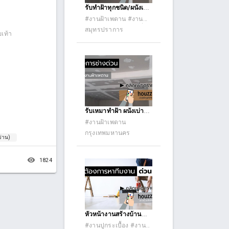
อาคาร เก่า ทรุด แตกร้าว
รับทำฝ้าทุกชนิด/ผนังเบา
ต้องการ ซ่อมแซม - บ้าน
งานกลางวัน/กลางคืน
#งานฝ้าเพดาน #งานสี
อาคาร เก่าต้องการ ต่อ
#งานเหล็กและงานเชื่อ
สมุทรปราการ
เติมตบแต่ง ปรับปรุง -
ยเท้า
มอื่นๆ #งานประตู-
บ้าน อาคาร เก่าต้องการ
หน้าต่าง (ตั้งวงกบ ติดตั้ง
ที่ต้องการ ตรวจสอบ
ประตูหน้าต่าง ประตู
สภาพ - บ้าน อาคาร เก่า
อัลลอย ประตูรีโมท
ต้องการ ที่ต้องการ รู้งบ
ประตูอัตโนมัต) #งานรื้อ
ประมาณ ซ่อมแซม ก่อน
ถอนและขนย้ายวัสดุ
#งานซ่อมทั่วไป #รับ
การซื้อ-ขาย = ฟรี
เหมาก่อสร้าง #รับเหมา
สำหรับบ้าน อาคารใหม่
ต่อเติม #รับเหมา
= - บ้าน อาคาร ใหม่
รับเหมาทำฝ้า ผนังเบ่า
ปรับปรุง (รีโนเวท)
ต้องการ ต่อเติมตบแต่ง
ผนังชัพเสียง
#งานฝ้าเพดาน
#อื่นๆ #แรงงาน
ปรับปรุง = ฟรี บริการ
กรุงเทพมหานคร
พิเศษ สำหรับผู้ที่ต้องการ
ม่าน)
งานงานเพิ่มเติมพิเศษ =
(ในกรณีทำสัญญา
remove_red_eye
1824
ก่อสร้างและวางมัดจำ
แล้ว) - งานออกแบบ
แปลน- 2 D - 3 D ฟรี -
งานประมาณราคา
BOQ. ฟรี - งานเอกสาร
หัวหน้างานสร้างบ้าน
ยื่นขอวงเงินกู้ OD.
น็อคดาวน์ โฟแมน
ธนาคาร ฟรี ขอเรียกเก็บ
#งานปูกระเบื้อง #งาน