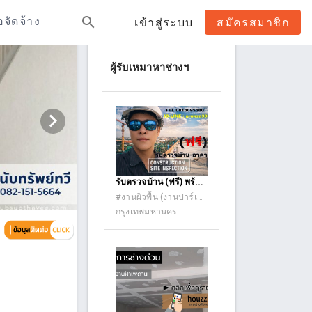
search
้อจัดจ้าง
เข้าสู่ระบบ
สมัครสมาชิก
ผู้รับเหมาหาช่างฯ
รับตรวจบ้าน (ฟรี) พร้อม
รายงาน report เอกสาร
#งานผิวพื้น (งานปาร์เก้
การตรวจ ครบ โดย
กระเบื้องยาง ลามิเนต
กรุงเทพมหานคร
PU PV และอื่นๆ) #งาน
วิศวกร และ สถาปนิก มือ
ผิวผนัง (กรุไม้ ผนังหิน
อาชีพ TEL.081-869-
กาบ) #งานปูกระเบื้อง
5580 ID-LINE :
#งานฝายและเขื่อน
pruksa3000 = ฟรี
สำหรับบ้าน อาคารเก่า =
- บ้าน อาคาร เก่า
ต้องการ รีโนเวท - บ้าน