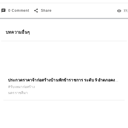
chat
share
remove_red_eye
0 Comment
Share
77
บทความอื่นๆ
ประกวดราคาจ้าก่อสร้างบ้านพักข้าราชการ ระดับ 9 อำดภอคง
จังหวัดนครราชสีมา
#รับเหมาก่อสร้าง
นครราชสีมา