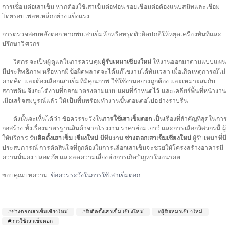
การเชื่อมต่อเสาเข็ม หากต้องใช้เสาเข็มต่อท่อน รอยเชื่อมต่อต้องแนบสนิทและเชื่อม
โดยรอบเพลทเหล็กอย่างแข็งแรง
การตรวจสอบหลังตอก หากพบเสาเข็มหักหรือทรุดตัวผิดปกติให้หยุดเครื่องทันทีและ
ปรึกษาวิศวกร
วิศกร จะเป็นผู้ดูแลในการควบคุม
ผู้รับเหมาเชียงใหม่
ให้งานออกมาตามแบบแผน
มีประสิทธิภาพ หรือหากมีข้อผิดพลาดจะได้แก้ไขงานได้ทันเวลา เมื่อเกิดเหตุการณ์ไม่
คาดคิด และต้องเลือกเสาเข็มที่มีคุณภาพ ใช้ใช้งานอย่างถูกต้อง และเหมาะสมกับ
สภาพดิน จึงจะได้งานที่ออกมาตรงตามแบบแผนที่กำหนดไว้ และเคลียร์พื้นที่หน้างาน
เมื่อเสร็จสมบูรณ์แล้ว ให้เป็นพื้นพร้อมทำงานขั้นตอนต่อไปอย่างราบรื่น
ดังนั้นจะเห็นได้ว่า ข้อควรระวังใน
การใช้เสาเข็มตอก
เป็นเรื่องที่สำคัญที่สุดในการ
ก่อสร้าง ทั้งเรื่องมาตรฐานสินค้าจากโรงงาน ราคาย่อมเยาว์ และการเลือกวิศวกรนี้ ผู้
ให้บริการ รับ
ติดตั้งเสาเข็ม เชียงใหม่
มีทีมงาน
ช่างตอกเสาเข็มเชียงใหม่
ผู้รับเหมาที่มี
ประสบการณ์ การตัดสินใจที่ถูกต้องในการเลือกเสาเข็มจะช่วยให้โครงสร้างอาคารมี
ความมั่นคง ปลอดภัย และลดความเสี่ยงต่อการเกิดปัญหาในอนาคต
ขอบคุณบทความ
ข้อควรระวังในการใช้เสาเข็มตอก
#ช่างตอกเสาเข็มเชียงใหม่
#รับติดตั้งเสาเข็ม เชียงใหม่
#ผู้รับเหมาเชียงใหม่
#การใช้เสาเข็มตอก