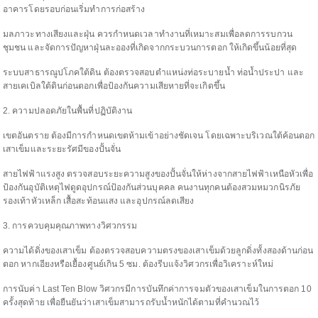
อาคารโดยรอบก่อนเริ่มทำการก่อสร้าง
มลภาวะทางเสียงและฝุ่น ควรกำหนดเวลาทำงานที่เหมาะสมเพื่อลดการรบกวน
ชุมชน และจัดการปัญหาฝุ่นละอองที่เกิดจากกระบวนการตอก ให้เกิดขึ้นน้อยที่สุด
ระบบสาธารณูปโภคใต้ดิน ต้องตรวจสอบตำแหน่งท่อระบายน้ำ ท่อน้ำประปา และ
สายเคเบิลใต้ดินก่อนตอกเพื่อป้องกันความเสียหายที่จะเกิดขึ้น
2. ความปลอดภัยในพื้นที่ปฏิบัติงาน
เขตอันตราย ต้องมีการกำหนดเขตห้ามเข้าอย่างชัดเจน โดยเฉพาะบริเวณใต้ค้อนตอก
เสาเข็มและระยะรัศมีของปั้นจั่น
สายไฟฟ้าแรงสูง ตรวจสอบระยะความสูงของปั้นจั่นให้ห่างจากสายไฟฟ้าเหนือหัวเพื่อ
ป้องกันอุบัติเหตุไฟดูดอุปกรณ์ป้องกันส่วนบุคคล คนงานทุกคนต้องสวมหมวกนิรภัย
รองเท้าหัวเหล็ก เสื้อสะท้อนแสง และอุปกรณ์ลดเสียง
3. การควบคุมคุณภาพทางวิศวกรรม
ความได้ดิ่งของเสาเข็ม ต้องตรวจสอบความตรงของเสาเข็มด้วยลูกดิ่งทั้งสองด้านก่อน
ตอก หากเอียงหรือเยื้องศูนย์เกิน 5 ซม. ต้องรีบแจ้งวิศวกรเพื่อวิเคราะห์ใหม่
การนับค่า Last Ten Blow วิศวกรมีการบันทึกค่าการจมตัวของเสาเข็มในการตอก 10
ครั้งสุดท้าย เพื่อยืนยันว่าเสาเข็มสามารถรับน้ำหนักได้ตามที่คำนวณไว้