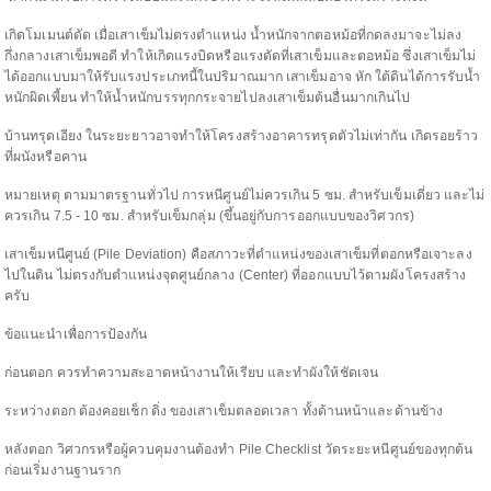
เกิดโมเมนต์ดัด เมื่อเสาเข็มไม่ตรงตำแหน่ง น้ำหนักจากตอหม้อที่กดลงมาจะไม่ลง
กึ่งกลางเสาเข็มพอดี ทำให้เกิดแรงบิดหรือแรงดัดที่เสาเข็มและตอหม้อ ซึ่งเสาเข็มไม่
ได้ออกแบบมาให้รับแรงประเภทนี้ในปริมาณมาก เสาเข็มอาจ หัก ใต้ดินได้การรับน้ำ
หนักผิดเพี้ยน ทำให้น้ำหนักบรรทุกกระจายไปลงเสาเข็มต้นอื่นมากเกินไป
บ้านทรุดเอียง ในระยะยาวอาจทำให้โครงสร้างอาคารทรุดตัวไม่เท่ากัน เกิดรอยร้าว
ที่ผนังหรือคาน
หมายเหตุ ตามมาตรฐานทั่วไป การหนีศูนย์ไม่ควรเกิน 5 ซม. สำหรับเข็มเดี่ยว และไม่
ควรเกิน 7.5 - 10 ซม. สำหรับเข็มกลุ่ม (ขึ้นอยู่กับการออกแบบของวิศวกร)
เสาเข็มหนีศูนย์ (Pile Deviation) คือสภาวะที่ตำแหน่งของเสาเข็มที่ตอกหรือเจาะลง
ไปในดิน ไม่ตรงกับตำแหน่งจุดศูนย์กลาง (Center) ที่ออกแบบไว้ตามผังโครงสร้าง
ครับ
ข้อแนะนำเพื่อการป้องกัน
ก่อนตอก ควรทำความสะอาดหน้างานให้เรียบ และทำผังให้ชัดเจน
ระหว่างตอก ต้องคอยเช็ก ดิ่ง ของเสาเข็มตลอดเวลา ทั้งด้านหน้าและด้านข้าง
หลังตอก วิศวกรหรือผู้ควบคุมงานต้องทำ Pile Checklist วัดระยะหนีศูนย์ของทุกต้น
ก่อนเริ่มงานฐานราก