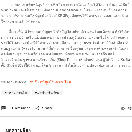
หากพบเสาเข็มหนีศูนย์ อย่าเพิ่งเกิดอาการตกใจ แต่ต้องให้วิศวกรคำนวณวิธีแก้
ที่เหมาะสมและเซ็นรับรอง เพื่อความปลอดภัยของบ้านในระยะยาว ซึ่งเป็นอันตราย
หากไม่ได้รับการแก้ไขที่ถูกต้อง โดยวิธีที่ดีที่สุดคือการให้วิศวกรตรวจสอบและแก้ไข
ให้ตรงตามหลักวิศวกรรม
ซึ่งจะเห็นได้ว่าหากพบปัญหา สิ่งสำคัญคือ อย่าปล่อยผ่าน โดยเด็ดขาด ทำให้เกิด
ผลกระทบต่อบ้านเรือนเป็นอย่างมาก อาจนำไปสู่ปัญหาบ้านทรุดหรือโครงสร้างแตก
ร้าวได้ในอนาคตต้องให้วิศวกรคำนวณเพื่อออกแบบฐานรากใหม่ โดยวิธีหลักคือ ปรับ
แบบฐานรากให้รองรับโมเมนต์ที่เกิดจากการเยื้องศูนย์ โดยการเพิ่มเหล็กเสริมในเสา
ตอม่อและฐานราก หรือ ตอกเสาเข็มแซม เพื่อกระจายแรง และอาจต้องเสริม
โครงสร้างอื่น ๆ เช่น คานรัดเสาเข็ม (Strap Beam) เพื่อช่วยรับแรง ผู้ให้บริการ
รับติด
ตั้งเสาเข็ม เชียงใหม่
พร้อมให้บริการดูแล ทำให้โครงสร้างปลอดภัยและได้มาตรฐาน
ขอบคุณบทความ
เสาเข็มหนีศูนย์อันตรายไหม
#การตอกเสาเข็ม
#เสาเข็ม เชียงใหม่
chat
share
remove_red_eye
0 Comment
Share
75
บทความอื่นๆ