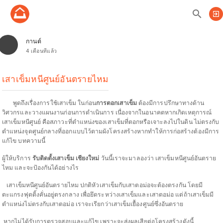
search
exit_to_app
กานต์
4 เดือนที่แล้ว
เสาเข็มหนีศูนย์อันตรายไหม
พูดถึงเรื่องการใช้เสาเข็ม ในก่อน
การตอกเสาเข็ม
ต้องมีการปรึกษาทางด้าน
วิศวกรและวางแผนงานก่อนการดำเนินการ เนื่องจากในอนาคตหากเกิดเหตุการณ์
เสาเข็มหนีศูนย์ คือสภาวะที่ตำแหน่งของเสาเข็มที่ตอกหรือเจาะลงไปในดิน ไม่ตรงกับ
ตำแหน่งจุดศูนย์กลางที่ออกแบบไว้ตามผังโครงสร้างหากทำให้การก่อสร้างต้องมีการ
แก้ไข บทความนี้
ผู้ให้บริการ
รับติดตั้งเสาเข็ม เชียงใหม่
วันนี้เราจะมาลองว่า เสาเข็มหนีศูนย์อันตราย
ไหม และจะป้องกันได้อย่างไร
เสาเข็มหนีศูนย์อันตรายไหม ปกติหัวเสาเข็มกับเสาตอม่อจะต้องตรงกัน โดยมี
ตะแกรงฟุตติ้งคั่นอยู่ตรงกลาง เพื่อยึดระหว่างเสาเข็มและเสาตอม่อ แต่ถ้าเสาเข็มมี
ตำแหน่งไม่ตรงกับเสาตอม่อ เราจะเรียกว่าเสาเข็มเยื้องศูนย์ซึ่งอันตราย
หากไม่ได้รับการตรวจสอบและแก้ไข เพราะจะส่งผลเสียต่อโครงสร้างดังนี้